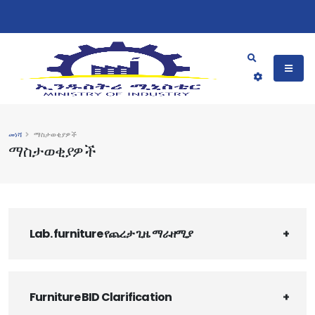
መነሻ
ማስታወቂያዎች
ማስታወቂያዎች
Lab. furniture የጨረታ ጊዜ ማራዘሚያ
Furniture BID Clarification