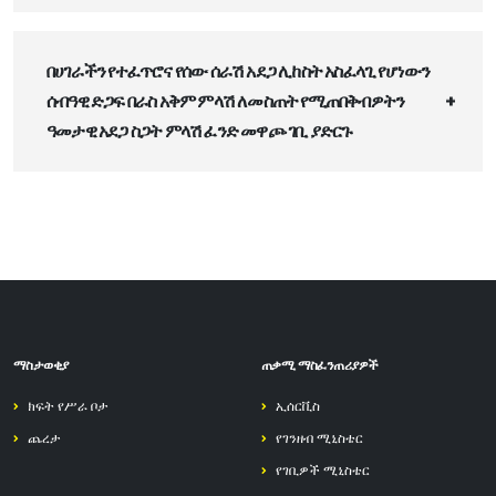
በሀገራችን የተፈጥሮና የሰው ሰራሽ አደጋ ሊከስት አስፈላጊ የሆነውን
ሰብዓዊ ድጋፍ በራስ አቅም ምላሽ ለመስጠት የሚጠበቅብዎትን
ዓመታዊ አደጋ ስጋት ምላሽ ፈንድ መዋጮ ገቢ ያድርጉ
ማስታወቂያ
ጠቃሚ ማስፈንጠሪያዎች
ክፍት የሥራ ቦታ
ኢሰርቪስ
ጨረታ
የገንዘብ ሚኒስቴር
የገቢዎች ሚኒስቴር