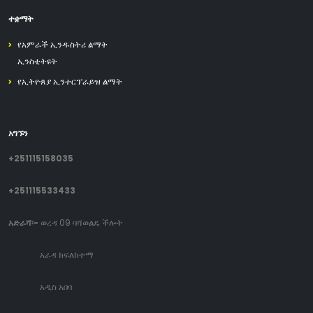
ተቋማት
የአምራች ኢንዱስትሪ ልማት
ኢንስቲትዩት
የኢትዮጰያ ኢንተርፕራይዝ ልማት
አግኙን
+251115158035
+251115533433
አድራሻ፡-
ወረዳ 09 ባሻወልዴ ችሎት
አራዳ ክፍለከተማ
አዲስ አበባ