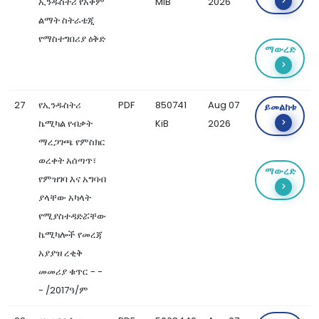
ኢንዱስትሪ የአቅም
MiB
2026
ልማት ስትራቴጂ
የማስተግበሪያ ዕቅድ
ማውረድ
27
የኢንዱስትሪ
PDF
850741
Aug 07
ይመልከቱ
ኬሚካል የብቃት
KiB
2026
ማረጋገጫ የምስክር
ወረቀት አሰጣጥ፣
ማውረድ
የምዝገባ እና አግባብ
ያላቸው አካላት
የሚያስተዳድሯቸው
ኬሚካሎች የመረጃ
አያያዝ ረቂቅ
መመሪያ ቁጥር - -
- /2017ዓ/ም