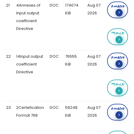
21
4Annexes of
DOC
174074
Aug 07
ይመልከቱ
Input output
KiB
2026
coefficient
Directive
ማውረድ
22
14Input output
DOC
76555
Aug 07
ይመልከቱ
coefficient
KiB
2026
Directive
ማውረድ
23
2Certefication
DOC
59248
Aug 07
ይመልከቱ
Format 768
KiB
2026