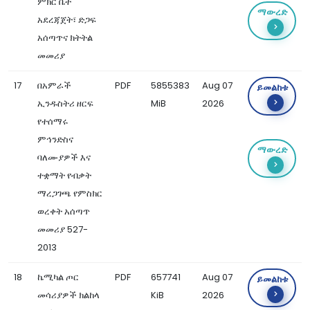
ምክር ቤት
ማውረድ
አደረጃጀት፣ ድጋፍ
አሰጣጥና ክትትል
መመሪያ
17
በአምራች
PDF
5855383
Aug 07
ይመልከቱ
ኢንዱስትሪ ዘርፍ
MiB
2026
የተሰማሩ
ምኅንድስና
ማውረድ
ባለሙያዎች እና
ተቋማት የብቃት
ማረጋገጫ የምስክር
ወረቀት አሰጣጥ
መመሪያ 527-
2013
18
ኬሚካል ጦር
PDF
657741
Aug 07
ይመልከቱ
መሳሪያዎች ክልከላ
KiB
2026