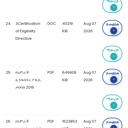
ማውረድ
24
3Certification
DOC
40219
Aug 07
ይመልከቱ
of Eligibility
KiB
2026
Directive
ማውረድ
25
የአምራች
PDF
649908
Aug 07
ይመልከቱ
ኢንዱስትሪ ፖሊሲ
KiB
2026
ታህሳስ 2016
ማውረድ
26
የአምራች
PDF
1523853
Aug 07
ይመልከቱ