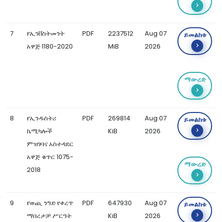
7
የኢንቨስትመንት
PDF
2237512
Aug 07
ይመልከቱ
አዋጅ 1180-2020
MiB
2026
ማውረድ
8
የኢንዱስትሪ
PDF
269814
Aug 07
ይመልከቱ
ኬሚካሎች
KiB
2026
ምዝገባና አስተዳደር
አዋጅ ቁጥር 1075-
ማውረድ
2018
9
የወጪ ንግድ የቀረጥ
PDF
647930
Aug 07
ይመልከቱ
ማበረታቻ ሥርዓት
KiB
2026