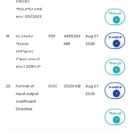
ኮንቬንሽን
ማስፈፀሚያ አዋጅ
ማውረድ
ቁጥር 331/2003
19
የኢንዱስትሪ
PDF
4655293
Aug 07
ይመልከቱ
ሚኒስቴር
MiB
2026
የትምህርትና
ሥልጠና መመሪያ
ማውረድ
ቁጥር1 2016ዓ.ም
20
Format of
DOC
31320 KiB
Aug 07
ይመልከቱ
Input output
2026
coefficient
Directive
ማውረድ