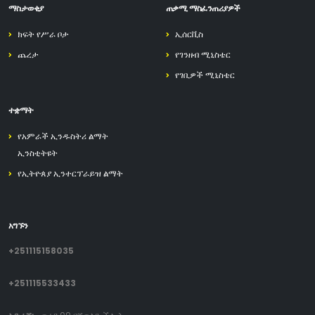
ማስታወቂያ
ጠቃሚ ማስፈንጠሪያዎች
ክፍት የሥራ ቦታ
ኢሰርቪስ
ጨረታ
የገንዘብ ሚኒስቴር
የገቢዎች ሚኒስቴር
ተቋማት
የአምራች ኢንዱስትሪ ልማት
ኢንስቲትዩት
የኢትዮጰያ ኢንተርፕራይዝ ልማት
አግኙን
+251115158035
+251115533433