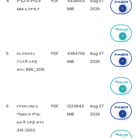
4
ምእራብ ትግራይ
PDF
4438003
Aug 07
ይመልከቱ
ክልል ኢትዮጲያ
MiB
2026
ማውረድ
5
የኢንዱስትሪ
PDF
4384709
Aug 07
ይመልከቱ
ፓርኮች አዋጅ
MiB
2026
ቁጥር 886_2015
ማውረድ
6
የንግድና የዘርፍ
PDF
1224943
Aug 07
ይመልከቱ
ማህበራት ምክር
MiB
2026
ቤቶች አዋጅ ቁጥር
341-2003
ማውረድ