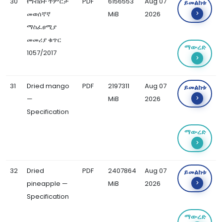
30
የግብዐት ጥምርታ
PDF
6156553
Aug 07
ይመልከቱ
መወሰኛኛ
MiB
2026
ማስፈፀሚያ
መመሪያ ቁጥር
ማውረድ
1057/2017
31
Dried mango
PDF
2197311
Aug 07
ይመልከቱ
—
MiB
2026
Specification
ማውረድ
32
Dried
PDF
2407864
Aug 07
ይመልከቱ
pineapple —
MiB
2026
Specification
ማውረድ