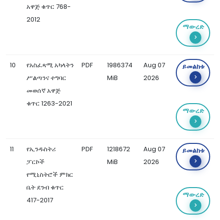
አዋጅ ቁጥር 768-
2012
ማውረድ
10
የአስፈጻሚ አካላትን
PDF
1986374
Aug 07
ይመልከቱ
ሥልጣንና ተግባር
MiB
2026
መወሰኛ አዋጅ
ቁጥር 1263-2021
ማውረድ
11
የኢንዱስትሪ
PDF
1218672
Aug 07
ይመልከቱ
ፓርኮች
MiB
2026
የሚኒስትሮች ምክር
ቤት ደንብ ቁጥር
ማውረድ
417-2017