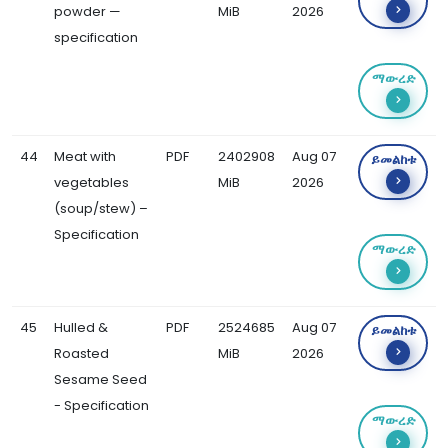
powder —
MiB
2026
specification
ማውረድ
44
Meat with
PDF
2402908
Aug 07
ይመልከቱ
vegetables
MiB
2026
(soup/stew) –
Specification
ማውረድ
45
Hulled &
PDF
2524685
Aug 07
ይመልከቱ
Roasted
MiB
2026
Sesame Seed
- Specification
ማውረድ