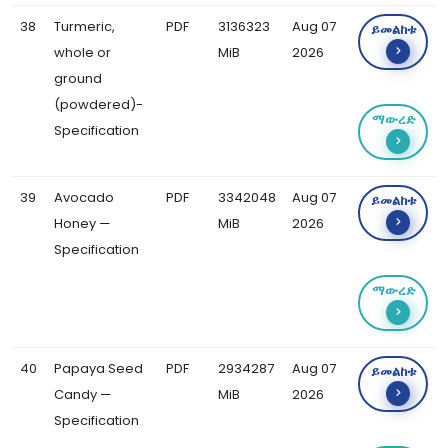
38
Turmeric,
PDF
3136323
Aug 07
ይመልከቱ
whole or
MiB
2026
ground
(powdered)-
ማውረድ
Specification
39
Avocado
PDF
3342048
Aug 07
ይመልከቱ
Honey —
MiB
2026
Specification
ማውረድ
40
Papaya Seed
PDF
2934287
Aug 07
ይመልከቱ
Candy —
MiB
2026
Specification