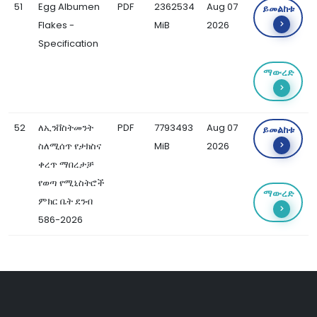
51
Egg Albumen
PDF
2362534
Aug 07
ይመልከቱ
Flakes -
MiB
2026
Specification
ማውረድ
52
ለኢንቨስትመንት
PDF
7793493
Aug 07
ይመልከቱ
ስለሚሰጥ የታክስና
MiB
2026
ቀረጥ ማበረታቻ
የወጣ የሚኒስትሮች
ማውረድ
ምክር ቤት ደንብ
586-2026