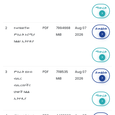
ማውረድ
2
የመካከለኛው
PDF
7994668
Aug 07
ይመልከቱ
ምስራቅ ኦሮሚያ
MiB
2026
ክልል፣ ኢትዮጵያ
ማውረድ
3
ምስራቅ ደቡብ
PDF
7118535
Aug 07
ይመልከቱ
ብሔር
MiB
2026
ብሔረሰቦችና
ህዝቦች ክልል
ማውረድ
ኢትዮጲያ