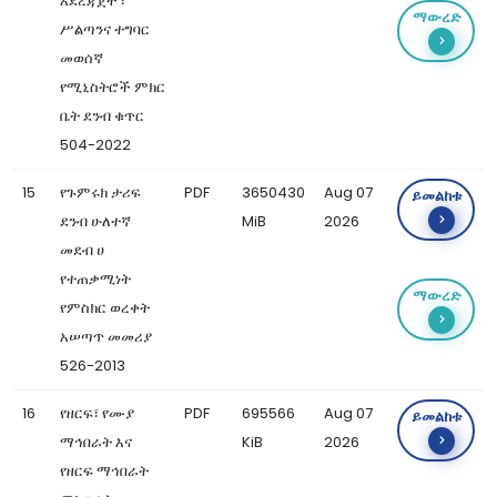
አደረጃጀት ፣
ማውረድ
ሥልጣንና ተግባር
መወሰኛ
የሚኒስትሮች ምክር
ቤት ደንብ ቁጥር
504-2022
15
የጉምሩክ ታሪፍ
PDF
3650430
Aug 07
ይመልከቱ
ደንብ ሁለተኛ
MiB
2026
መደብ ሀ
የተጠቃሚነት
ማውረድ
የምስክር ወረቀት
አሠጣጥ መመሪያ
526-2013
16
የዘርፍ፣ የሙያ
PDF
695566
Aug 07
ይመልከቱ
ማኅበራት እና
KiB
2026
የዘርፍ ማኅበራት