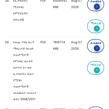
28
የኢንዱስትሪ
PDF
5008442
Aug 07
ይመልከቱ
ሚኒስቴር
MiB
2026
ኮምዩኒኬሽን
ስትራቴጂ
ማውረድ
29
የወጪ ንግድ ቀረጥ
PDF
7816774
Aug 07
ይመልከቱ
ማበረታቻ ስርዐት
MiB
2026
ተጠቃሚዎች
የምስክር ወረቀት
ማውረድ
አሰጣጥ እና ወደ
ኢንዱስትሪ ቀጠና
የሚገቡ
ተጠቃሚዎች
መመልመያ መመሪያ
ቁጥር 1058/2017