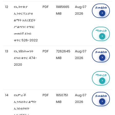
12
የኢትዮጵያ
PDF
1985665
Aug 07
ይመልከቱ
ኢንተርፕራይዝ
MiB
2026
ልማት አደረጃጀት
ሥልጣንና ተግባር
ማውረድ
መወሰኛ ደንብ
ቁጥር 526-2022
13
የኢንቨስትመንት
PDF
7262645
Aug 07
ይመልከቱ
ደንብ ቁጥር 474-
MiB
2026
2020
ማውረድ
14
የአምራች
PDF
1650751
Aug 07
ይመልከቱ
ኢንዱስትሪ ልማት
MiB
2026
ኢንስቲትዩት