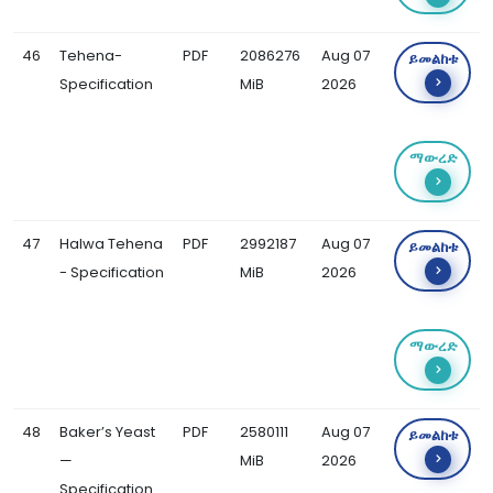
46
Tehena-
PDF
2086276
Aug 07
ይመልከቱ
Specification
MiB
2026
ማውረድ
47
Halwa Tehena
PDF
2992187
Aug 07
ይመልከቱ
- Specification
MiB
2026
ማውረድ
48
Baker’s Yeast
PDF
2580111
Aug 07
ይመልከቱ
—
MiB
2026
Specification