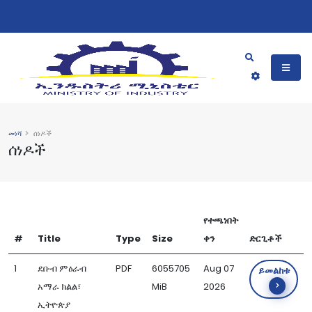
መነሻ
ሰነዶች
ሰነዶች
የተጫነበት
#
Title
Type
Size
ቀን
ድርጊቶች
1
ደቡብ ምዕራብ
PDF
6055705
Aug 07
ይመልከቱ
አማራ ክልል፣
MiB
2026
ኢትዮጵያ