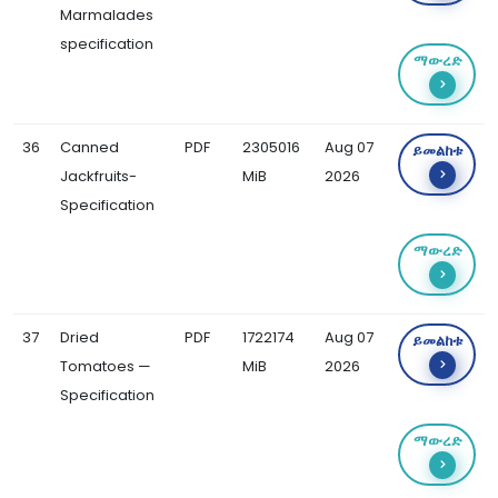
Marmalades
specification
ማውረድ
36
Canned
PDF
2305016
Aug 07
ይመልከቱ
Jackfruits-
MiB
2026
Specification
ማውረድ
37
Dried
PDF
1722174
Aug 07
ይመልከቱ
Tomatoes —
MiB
2026
Specification
ማውረድ