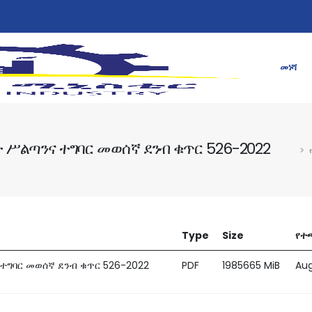
መነሻ
ሥልጣንና ተግባር መወሰኛ ደንብ ቁጥር 526-2022
Type
Size
የተ
ግባር መወሰኛ ደንብ ቁጥር 526-2022
PDF
1985665 MiB
Aug