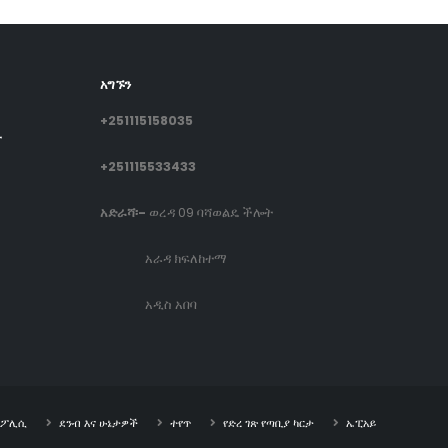
አግኙን
+251115158035
ት
+251115533433
አድራሻ፡-
ወረዳ 09 ባሻወልዴ ችሎት
አራዳ ክፍለከተማ
አዲስ አበባ
ት ፖሊሲ
ደንብ እና ሁኔታዎች
ተየጥ
የድረ ገጽ የጣቢያ ካርታ
ኤፒአይ