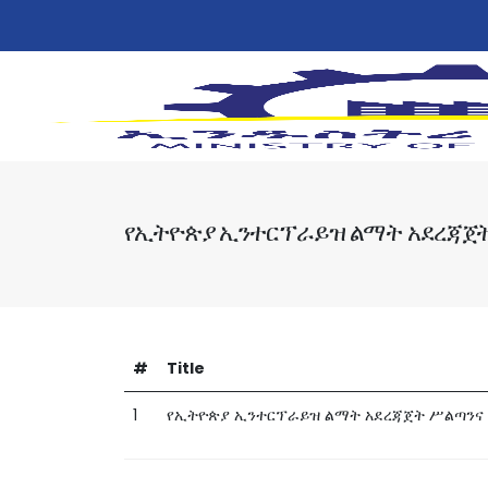
የኢትዮጵያ ኢንተርፕራይዝ ልማት አደረጃጀት 
#
Title
1
የኢትዮጵያ ኢንተርፕራይዝ ልማት አደረጃጀት ሥልጣንና ተ