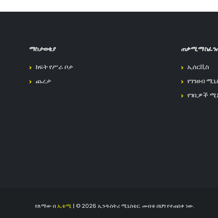
ማስታወቂያ
ጠቃሚ ማስፈን
ክፍት የሥራ ቦታ
ኢሰርቪስ
ጨረታ
የገንዘብ ሚኒ
የገቢዎች ሚ
የለማው በ
ኢቴሚ
| © 2026 ኢንዱስትሪ ሚኒስቴር. መብቱ በህግ የተጠበቀ ነው.