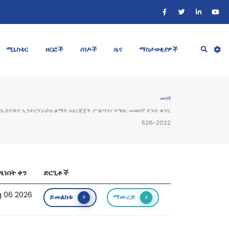
ሚኒስቴር
ዘርፎች
ሰነዶች
ዜና
ማስታወቂያዎች
መነሻ
የኢትዮጵያ ኢንተርፕራይዝ ልማት አደረጃጀት ሥልጣንና ተግባር መወሰኛ ደንብ ቁጥር
526-2022
ጫነበት ቀን
ድርጊቶች
 06 2026
ይመልከቱ
ማውረድ