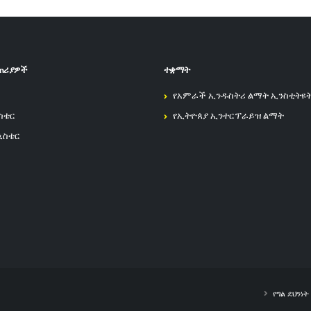
ጠሪያዎች
ተቋማት
የአምራች ኢንዱስትሪ ልማት ኢንስቲትዩ
ስቴር
የኢትዮጰያ ኢንተርፕራይዝ ልማት
ኒስቴር
የግል ደህንነ