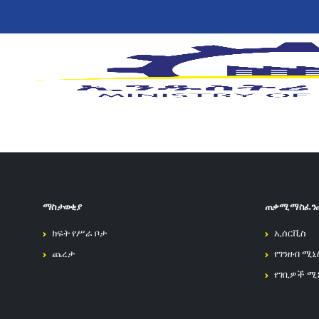
ማስታወቂያ
ጠቃሚ ማስፈን
ክፍት የሥራ ቦታ
ኢሰርቪስ
ጨረታ
የገንዘብ ሚኒ
የገቢዎች ሚ