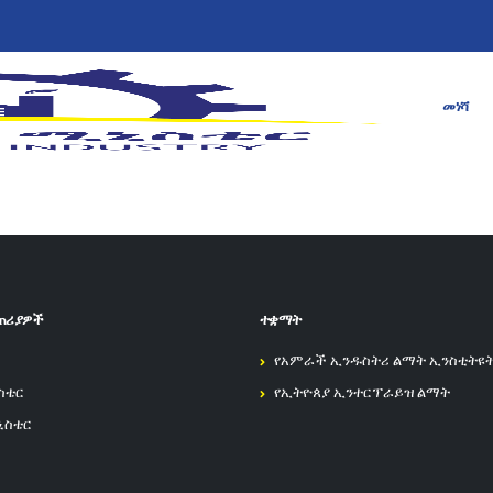
መነሻ
ጠሪያዎች
ተቋማት
የአምራች ኢንዱስትሪ ልማት ኢንስቲትዩ
ስቴር
የኢትዮጰያ ኢንተርፕራይዝ ልማት
ኒስቴር