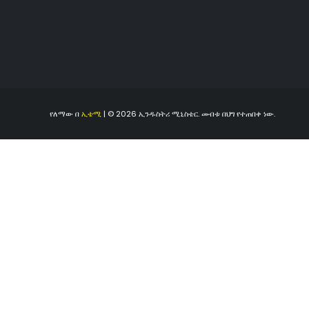
የለማው በ
ኢቴሚ
| © 2026 ኢንዱስትሪ ሚኒስቴር. መብቱ በህግ የተጠበቀ ነው.