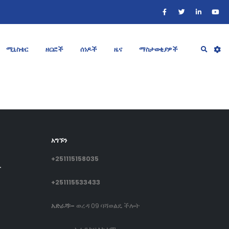
ሚኒስቴር
ዘርፎች
ሰነዶች
ዜና
ማስታወቂያዎች
አግኙን
+251115158035
ት
+251115533433
አድራሻ፡-
ወረዳ 09 ባሻወልዴ ችሎት