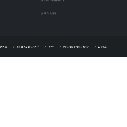
አራዳ ክፍለከተማ
አዲስ አበባ
ት ፖሊሲ
ደንብ እና ሁኔታዎች
ተየጥ
የድረ ገጽ የጣቢያ ካርታ
ኤፒአይ