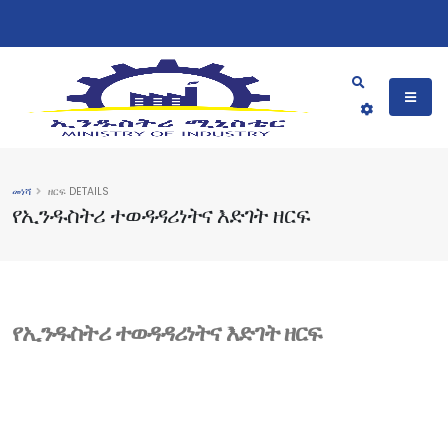
መነሻ
ዘርፍ DETAILS
የኢንዱስትሪ ተወዳዳሪነትና እድገት ዘርፍ
የኢንዱስትሪ ተወዳዳሪነትና እድገት ዘርፍ