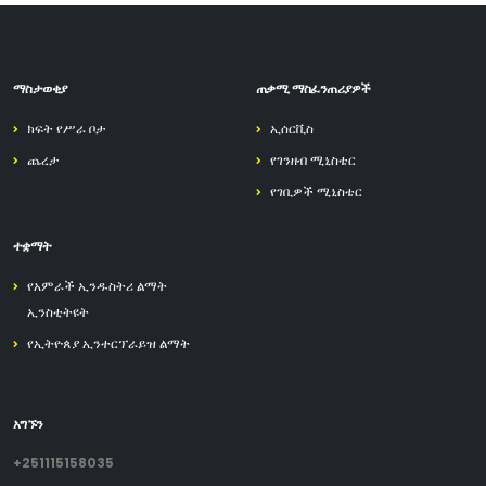
ማስታወቂያ
ጠቃሚ ማስፈንጠሪያዎች
ክፍት የሥራ ቦታ
ኢሰርቪስ
ጨረታ
የገንዘብ ሚኒስቴር
የገቢዎች ሚኒስቴር
ተቋማት
የአምራች ኢንዱስትሪ ልማት
ኢንስቲትዩት
የኢትዮጰያ ኢንተርፕራይዝ ልማት
አግኙን
+251115158035