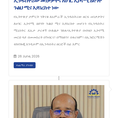
ኢንዱስትሪው መነቃቃትና ለሀገር ኢኮኖሚ ዕድገት
ጉልህ ሚና እያበረከተ ነው
የኢትዮጵያ ታምርት ንቅናቄ ለአምራች ኢንዱስትሪው ዘርፍ መነቃቃትና
ለሀገር ኢኮኖሚ ዕድገት ጉልህ ሚና እያበረከተ መሆኑን የኢንዱስትሪ
ሚኒስትር ዴኤታ ታረቀኝ ቡሉልታ ገለጹ፡፡ኢትዮጵያ በብዝኃ ኢኮኖሚ
መርህ ላይ በመመስረት በግብርና፣ በማዕድን፣ በቱሪዝም፣ በኢንፎርሜሽን
ቴክኖሎጂ እንዲሁም በኢንዱስትሪ ዘርፎች ሰፊ እምር
26 June, 2026
ተጨማሪ ያንብቡ