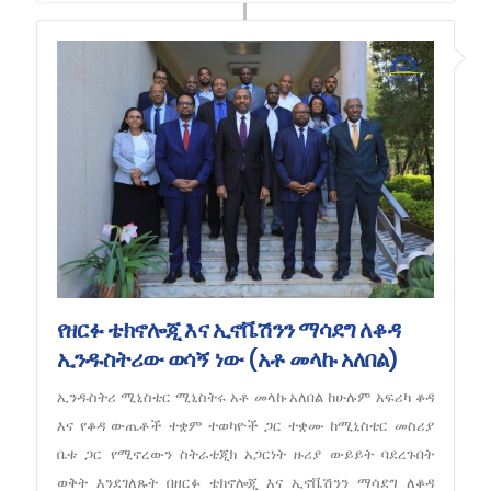
የዘርፉ ቴክኖሎጂ እና ኢኖቬሽንን ማሳደግ ለቆዳ
ኢንዱስትሪው ወሳኝ ነው (አቶ መላኩ አለበል)
ኢንዱስትሪ ሚኒስቴር ሚኒስትሩ አቶ መላኩ አለበል ከሁሉም አፍሪካ ቆዳ
እና የቆዳ ውጤቶች ተቋም ተወካዮች ጋር ተቋሙ ከሚኒስቴር መስሪያ
ቤቱ ጋር የሚኖረውን ስትራቴጂክ አጋርነት ዙሪያ ውይይት ባደረጉበት
ወቅት እንደገለጹት በዘርፉ ቴክኖሎጂ እና ኢኖቬሽንን ማሳደግ ለቆዳ