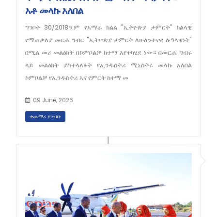
አቶ መላኩ አለበል
ግንቦት 30/2018ዓ.ም የአማራ ክልል "ኢትዮጵያ ታምርት" ክልላዊ
የማጠቃለያ መርሐ ግብር "ኢትዮጵያ ታምርት ለሁለንተናዊ ሉዓላዊነት"
በሚል መሪ መልዕክት በኮምቦልቻ ከተማ እየተካሄደ ነው። በመርሐ ግብሩ
ላይ መልዕክት ያስተላለፉት የኢንዱስትሪ ሚኒስትሩ መላኩ አለበል
ኮምቦልቻ የኢንዱስትሪ እና የምርት ከተማ መ
09 June, 2026
ተጨማሪ ያንብቡ