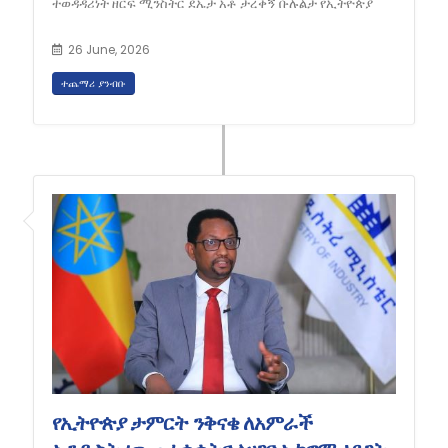
ተወዳዳሪነት ዘርፍ ሚንስትር ደኤታ አቶ ታረቀኝ ቡሉልታ የኢትዮጵያ
26 June, 2026
ተጨማሪ ያንብቡ
የኢትዮጵያ ታምርት ንቅናቄ ለአምራች