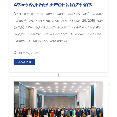
4ኛውን የኢትዮጵያ ታምርት ኤክስፖን ጎበኙ
"የኢንዱስትሪው ዘርፍ ለሀገር እድገት መደላድል ነው" የኢፌዴሪ
ፕሬዝደንት ታየ አጽቀሥላሴ አዲስ አበባ፡ ሚያዚያ 29/2018 ዓ.ም
(አሚኮ) 4ኛው የኢትዮጵያ ታምርት ኤክስፖ አራተኛ ቀኑ ላይ ይገኛል።
የኢፌዴሪ ፕሬዝደንት ታየ አጽቀሥላሴም ኤክስፖውን ጎብኝተዋል።
ፕሬዝደንት ታየ አጽቀሥላሴ የአንድ ሀገር የዕ
08 May, 2026
ተጨማሪ ያንብቡ