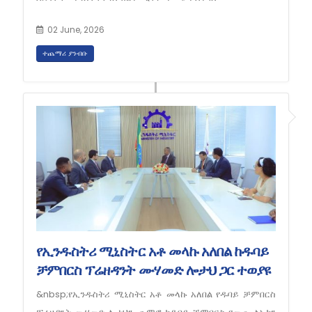
02 June, 2026
ተጨማሪ ያንብቡ
የኢንዱስትሪ ሚኒስትር አቶ መላኩ አለበል ከዱባይ
ቻምበርስ ፕሬዘዳንት ሙሃመድ ሎታህ ጋር ተወያዩ
&nbsp;የኢንዱስትሪ ሚኒስትር አቶ መላኩ አለበል የዱባይ ቻምበርስ