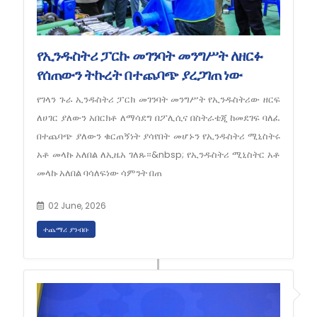
የኢንዱስትሪ ፓርኩ መገንባት መንግሥት ለዘርፉ
የሰጠውን ትኩረት በተጨባጭ ያረጋገጠ ነው
የገላን ጉራ ኢንዱስትሪ ፓርክ መገንባት መንግሥት የኢንዱስትሪው ዘርፍ
ለሀገር ያለውን አበርክቶ ለማሳደግ በፖሊሲና በስትራቴጂ ከመደገፍ ባለፈ
በተጨባጭ ያለውን ቁርጠኝነት ያሳየበት መሆኑን የኢንዱስትሪ ሚኒስትሩ
አቶ መላኩ አለበል ለኢዜአ ገለጹ።&nbsp; የኢንዱስትሪ ሚኒስትር አቶ
መላኩ አለበል ባሳለፍነው ሳምንት በጠ
02 June, 2026
ተጨማሪ ያንብቡ