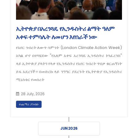
ኢትዮጵያ በአረንጓዴ የኢንዱስትሪ ልማት ዓለም
አቀፍ ተምሳሌት ለመሆን እየሰራች ነው
የአየር ንብረት ለውጥ ሳምንት (London Climate Action Week)
አካል ሆኖ በተካሄደው "የአለም አቀፍ አረንጓዴ ኢንዱስትሪ ኮንፈረንስ"
ላይ ኢትዮጵያ ያላትን የላቀ የኢንዱስትሪ የአየር ንብረት ጥበቃ ቁርጠኝነት
ይፋ አደረገች። በመድረኩ ላይ ንግግር ያደረጉት የኢትዮጵያ የኢንዱስትሪ
ሚኒስቴር የመሰረት
28 July, 2026
ተጨማሪ ያንብቡ
JUN 2026