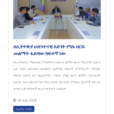
ለኢትዮጵያ ሁለንተናዊ እድገት የግሉ ዘርፍ
መልማት ፋይዳው ከፍተኛ ነው
የኢንዱስትሪ ሚኒስቴር የግብዓትና መሰረተ ልማት ዘርፍ ሚኒስትር ዴኤታ
አቶ ሃሰን መሃመድ፤ ከስዊድን ኤምባሲ ከፍተኛ የፕሮግራም ማናጀር
ሚስዝ ኒኮላ) እና ከኢኮኖሚ፣ ንግድና የግል ዘርፍ ልማት ፕሮግራም
ኦፊሰር አቶ አድሪያን ካኖ የስራ ቡድኑ ጋር በጋራ የሚሰሩ ስራዎች ላይ እና
ቀጣይ አቅጣጫዎች ዙሪያ ውይይት አካሂደዋ
28 July, 2026
ተጨማሪ ያንብቡ