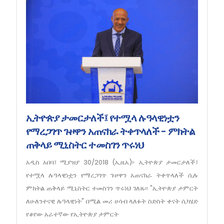
ኢትዮጵያ ታመርታለች፤ የተሟላ ሉዓላዊነቷን
የማረጋገጥ ጉዞዋን አጠናክራ ትቀጥላለች - ምክትል
ጠቅላይ ሚኒስትር ተመስገን ጥሩነህ
አዲስ አበባ፤ ሚያዝያ 30/2018 (ኢዜአ)፦ ኢትዮጵያ ታመርታለች፤
የተሟላ ሉዓላዊነቷን የማረጋገጥ ጉዞዋን አጠናክራ ትቀጥላለች ሲሉ
ምክትል ጠቅላይ ሚኒስትር ተመስገን ጥሩነህ ገለጹ፡፡ "ኢትዮጵያ ታምርት
ለሁለንተናዊ ሉዓላዊነት" በሚል መሪ ሀሳብ ላለፉት ስድስት ቀናት ሲካሄድ
የቆየው አራተኛው የኢትዮጵያ ታምርት