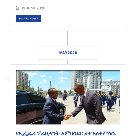
02 June, 2026
ተጨማሪ ያንብቡ
MAY 2026
የኢፌዴሪ ፕሬዚዳንት አምባሳደር ታየ አፅቀሥላሴ