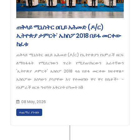
ጠቅላይ ሚኒስትር ዐቢይ አሕመድ (ዶ/ር)
ኢትዮጵያ ታምርት' ኤክስፖ 2018 በይፋ መርቀው
ከፈቱ
ጠቅላይ ሚኒስትር ዐቢይ አሕመድ (ዶ/ር) የኢትዮጵያን የአምራች ዘርፍ
ለማስፋፋት የሚደረገውን ጥረት የሚያጠናክረውን አራተኛውን
'ኢትዮጵያ ታምርት' ኤክስፖ 2018 ዛሬ በይፋ መርቀው ከፍተዋል።
‎ኤክስፖው እስካሁን ያሳያቸው እና የተመዘገቡ ዋና ዋና ስኬቶች፦ ‎-
የአምራች ዘርፉ ግብዓት አቅርቦት በዓመት ከ9
08 May, 2026
ተጨማሪ ያንብቡ