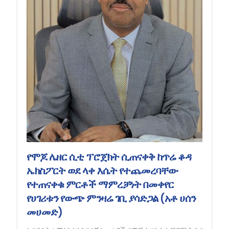
የሞጆ ሌዘር ሲቲ ፕሮጀክት ሲጠናቀቅ ከጥሬ ቆዳ
ኤክስፖርት ወደ ላቀ እሴት የተጨመረባቸው
የተጠናቀቁ ምርቶች ማምረቻነት በመቀየር
የሀገሪቱን የውጭ ምንዛሬ ገቢ ያሳድጋል (አቶ ሀሰን
መሀመድ)