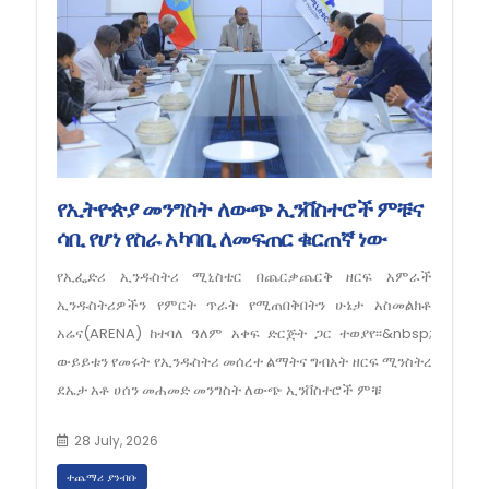
የኢትዮጵያ መንግስት ለውጭ ኢንቨስተሮች ምቹና
ሳቢ የሆነ የስራ አካባቢ ለመፍጠር ቁርጠኛ ነው
የኢፌድሪ ኢንዱስትሪ ሚኒስቴር በጨርቃጨርቅ ዘርፍ አምራች
ኢንዱስትሪዎችን የምርት ጥራት የሚጠበቅበትን ሁኔታ አስመልክቶ
አሬና(ARENA) ከተባለ ዓለም አቀፍ ድርጅት ጋር ተወያየ፡፡&nbsp;
ውይይቱን የመሩት የኢንዱስትሪ መሰረተ ልማትና ግብአት ዘርፍ ሚንስትረ
ደኤታ አቶ ሀሰን መሐመድ መንግስት ለውጭ ኢንቨስተሮች ምቹ
28 July, 2026
ተጨማሪ ያንብቡ