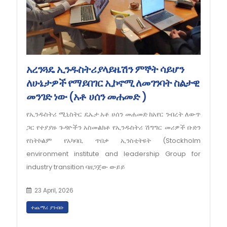
አረንጓዴ ኢንዱስትሪያላይዜሽን ምኞት ሳይሆን
ለሁኔታዎች የማይበገር ኢኮኖሚ ለመገንባት ስልታዊ
መንገድ ነው (አቶ ሀሰን መሐመድ )
የኢንዱስትሪ ሚኒስትር ዴኤታ አቶ ሀሰን መሐመድ ከአየር ንብረት ለውጥ
ጋር የተያያዙ ጉዳዮችን አስመልክቶ የኢንዱስትሪ ሽግግር መሪዎች ቡድን
የስትኮልም የአካባቢ ጥበቃ ኢንስቲትዩት (Stockholm
environment institute and leadership Group for
industry transition ባዘጋጀው ውይይ
23 April, 2026
ተጨማሪ ያንብቡ