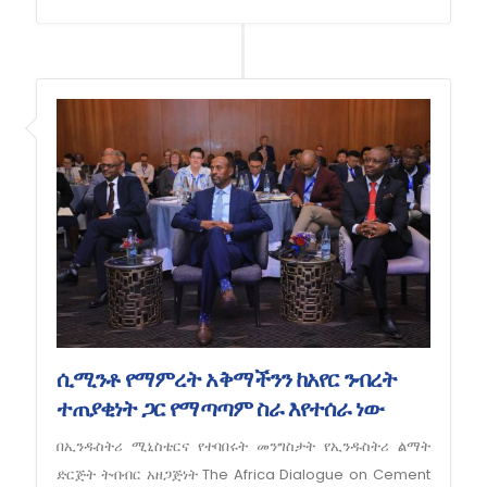
ሲሚንቶ የማምረት አቅማችንን ከአየር ንብረት
ተጠያቂነት ጋር የማጣጣም ስራ እየተሰራ ነው
በኢንዱስትሪ ሚኒስቴርና የተባበሩት መንግስታት የኢንዱስትሪ ልማት
ድርጅት ትብብር አዘጋጅነት The Africa Dialogue on Cement