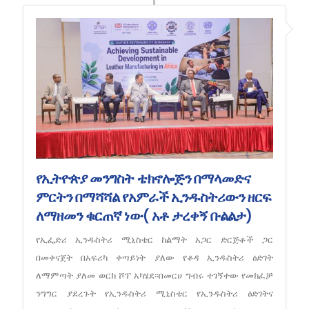
የኢትዮጵያ መንግስት ቴክኖሎጅን በማላመድና
ምርትን በማሻሻል የአምራች ኢንዱስትሪውን ዘርፍ
ለማዘመን ቁርጠኛ ነው( አቶ ታረቀኝ ቡልልታ)
የኢፌድሪ ኢንዱስትሪ ሚኒስቴር ከልማት አጋር ድርጅቶች ጋር
በመቀናጀት በአፍሪካ ቀጣይነት ያለው የቆዳ ኢንዱስትሪ ዕድገት
ለማምጣት ያለመ ወርክ ሾፕ አካሄደ፡፡በመርሀ ግብሩ ተገኝተው የመክፈቻ
ንግግር ያደረጉት የኢንዱስትሪ ሚኒስቴር የኢንዱስትሪ ዕድገትና