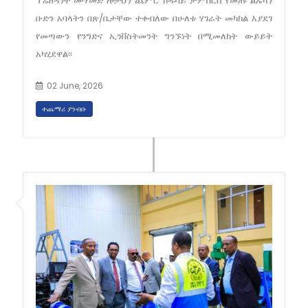
ፕሬዘዳንት ሙሃመድ ሎታህን ጨምሮ ከዱባይ ቻምበርስ የመጡ ልኡካን
ቡድን አባላትን በጽ/ቤታቸው ተቀብለው በሁለቱ ሃገራት መካከል እያደገ
የመጣውን የንግድና ኢንቨስትመንት ግንኙነት በሚመለከት ውይይት
አካሂደዋል፡፡
02 June, 2026
ተጨማሪ ያንብቡ