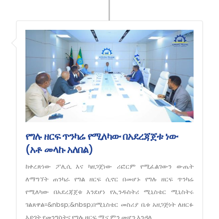
የግሉ ዘርፍ ጥንካሬ የሚለካው በአደረጃጀቱ ነው
(አቶ መላኩ አለበል)
ከቀረጽነው ፖሊሲ እና ካዘጋጀነው ሪፎርም የሚፈልገውን ውጤት
ለማግኘት ጠንካራ የግል ዘርፍ ሲኖር በመሆኑ የግሉ ዘርፍ ጥንካሬ
የሚለካው በአደረጃጀቱ እንደሆነ የኢንዱስትሪ ሚኒስቴር ሚኒስትሩ
ገልጸዋል፡፡&nbsp;&nbsp;በሚኒስቴር መስሪያ ቤቱ አዘጋጅነት ለዘርፉ
እድገት የመንግስትና የግሉ ዘርፍ ሚና ምን መሆን እንዳለ