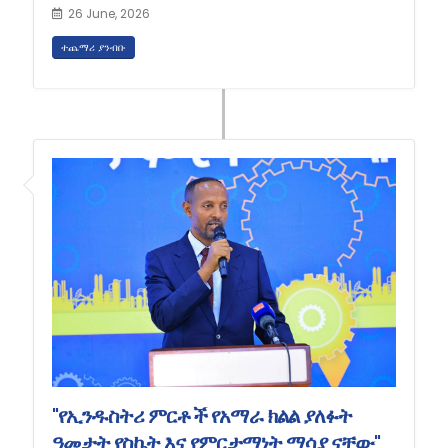
26 June, 2026
ተጨማሪ ያንብቡ
"የኢንዱስትሪ ምርቶች የአማራ ክልል ያለፉት
ዓመታት የስኬት እና የምርታማነት ማሳያ ናቸው"