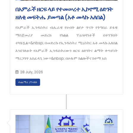
በአምራች ዘርፍ ላይ የተመሠረተ ኢኮኖሚ ዕድገት
ዘለቂ መፍትሔ ያመጣል (አቶ መላኩ አለበል)
የአምራች ኢንዱስትሪ ብሔራዊ የሀብት ልየታ ጥናት የትግበራ ይፋዊ
ማስጀመሪያ መድረክ የክልል ፕሬዝዳንቶች በተገኙበት
ተካሄዷል።&nbsp; በመድረኩ የኢንዱስትሪ ሚኒስትር አቶ መላኩ አለበል
እንደገለፁት የአምራች ኢንዱስትሪውን ዘርፍ ዕድገትና ልማት ቀጣይነት
ማረጋገጥ አስፈላጊ ነው።&nbsp; በሁሉም ክልሎችና ከተማ አስ
28 July, 2026
ተጨማሪ ያንብቡ