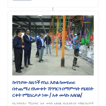
ኩባንያው ለዜጎች የስራ እድል ከመፍጠሩ
በተጨማሪ የእውቀት ሽግግርን በማምጣት የሄደበት
ርቀት የሚበረታታ ነው / አቶ መላኩ አለበል/
የኢንዱስትሪ ሚኒስትር አቶ መላኩ አለበል የኤሌክትሪክ ተሸከርካሪዎች