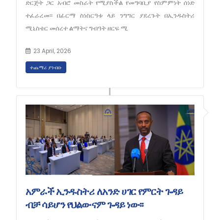
ድርጅት ጋር አብሮ መስራት የሚያስችል የመግባቢያ የስምምነት ሰነድ
ተፈራረመ፡፡ በፊርማ ስነስርዓቱ ላይ ንግግር ያደረጉት በኢንዱስትሪ
ሚኒስቴር መሰረተ ልማትና ግብዓት ዘርፍ ሚ
23 April, 2026
ተጨማሪ ያንብቡ
አምራች ኢንዱስትሪ ለአንድ ሀገር የምርት ጉዳይ
ብቻ ሳይሆን የህልውናም ጉዳይ ነው፡፡