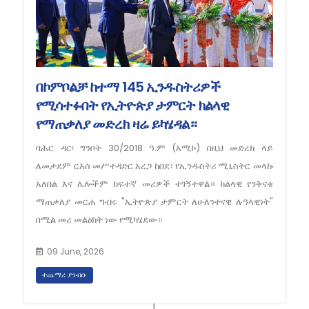
በኮምቦልቻ ከተማ 145 ኢንዱስትሪዎች
የሚሳተፉበት የኢትዮጵያ ታምርት ክልላዊ
የማጠቃለያ መድረክ ዛሬ ይካሄዳል።
ባሕር ዳር፡ ግንቦት 30/2018 ዓ.ም (አሚኮ) በዚህ መድረክ ላይ
ለመታደም ርእሰ መሥተዳድር አረጋ ከበደ፣ የኢንዱስትሪ ሚኒስትር መላኩ
አለበል እና ሌሎችም ከፍተኛ መሪዎች ተገኝተዋል። ክልላዊ የንቅናቄ
ማጠቃለያ መርሐ ግብሩ "ኢትዮጵያ ታምርት ለሁለንተናዊ ሉዓላዊነት"
በሚል መሪ መልዕክት ነው የሚካሄደው።
09 June, 2026
ተጨማሪ ያንብቡ