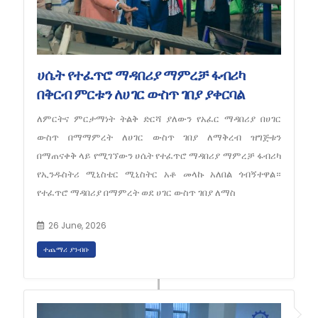
ሀሴት የተፈጥሮ ማዳበሪያ ማምረቻ ፋብሪካ
በቅርብ ምርቱን ለሀገር ውስጥ ገበያ ያቀርባል
ለምርትና ምርታማነት ትልቅ ድርሻ ያለውን የአፈር ማዳበሪያ በሀገር
ውስጥ በማማምረት ለሀገር ውስጥ ገበያ ለማቅረብ ዝግጅቱን
በማጠናቀቅ ላይ የሚገኘውን ሀሴት የተፈጥሮ ማዳበሪያ ማምረቻ ፋብሪካ
የኢንዱስትሪ ሚኒስቴር ሚኒስትር አቶ መላኩ አለበል ጎብኝተዋል።
የተፈጥሮ ማዳበሪያ በማምረት ወደ ሀገር ውስጥ ገበያ ለማስ
26 June, 2026
ተጨማሪ ያንብቡ