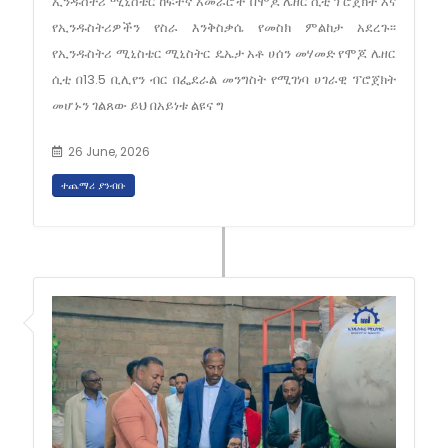
ኢንዱስትሪ ሚኒስቴር ከፍተኛ አመራሮች በሞጆ ሌዘር ሲቲ ፕሮጀክት እና
የኢንዱስትሪዎችን የስራ እንቅስቃሴ የመስክ ምልከታ አደረጉ፡፡
የኢንዱስትሪ ሚኒስቴር ሚኒስትር ዴኤታ አቶ ሀሰን መሃመድ የሞጆ ሌዘር
ሲቲ በ13.5 ቢሊየን ብር በፌደራል መንግስት የሚገነባ ሀገራዊ ፕሮጀክት
መሆኑን ገልጸው ይህ በአይነቱ ልዩና ግ
26 June, 2026
ተጨማሪ ያንብቡ