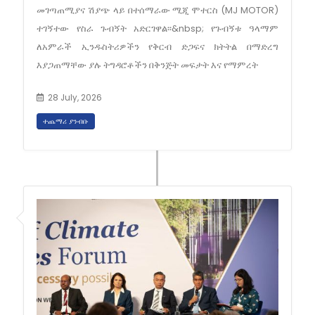
መገጣጠሚያና ሽያጭ ላይ በተሰማራው ሚጂ ሞተርስ (MJ MOTOR)
ተገኝተው የስራ ጉብኝት አድርገዋል፡፡&nbsp; የጉብኝቱ ዓላማም
ለአምራች ኢንዱስትሪዎችን የቅርብ ድጋፍና ክትትል በማድረግ
እያጋጠማቸው ያሉ ትግዳሮቶችን በቅንጅት መፍታት እና የማምረት
28 July, 2026
ተጨማሪ ያንብቡ