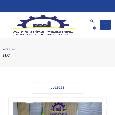
መነሻ
ዜና
ዜና
JUL 2026