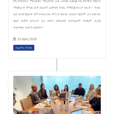
የኢንዱስትሪ ሚኒስቴር ሚኒስትር አቶ መላኩ አለበል የኢትዮጵያ የዘርፍ
ማህበራት ምክር ቤት ዘጠነኛ ጠቅላላ ጉባኤ የማስጀመሪያ መርሃ - ግብር
ላይ እንደገለፁት የምናመርተው ምርት በሀገር ውስጥ ገበያም ሆነ በውጭ
ገበያ ሲሸጥ በጥራት እና በዋጋ አቅርቦት እንዲሁም በዓለም ደረጃ
ተወዳዳሪ መሆን አለበት።
23 April, 2026
ተጨማሪ ያንብቡ