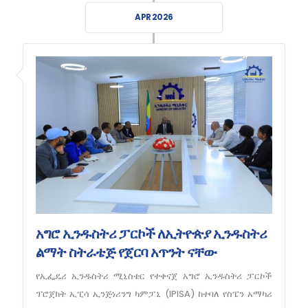
APR 2026
አግሮ ኢንዱስትሪ ፓርኮች ለኢትዮጵያ ኢንዱስትሪ
ልማት ስትራቴጅ የጀርባ አጥንት ናቸው
የኢፌዴሪ ኢንዱስትሪ ሚኒስቴር የተቀናጀ አግሮ ኢንዱስትሪ ፓርኮች
ፕሮጀክት ኢፒሳ ኢንጅነሪንግ ካምፓኒ (IPISA) ከተባለ የስፔን አማካሪ