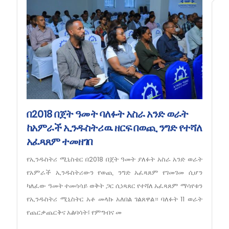
በ2018 በጀት ዓመት ባለፉት አስራ አንድ ወራት
ከአምራች ኢንዱስትሪዉ ዘርፍ በወጪ ንግድ የተሻለ
አፈጻጸም ተመዘገበ
የኢንዱስትሪ ሚኒስቴር በ2018 በጀት ዓመት ያለፉት አስራ አንድ ወራት
የአምራች ኢንዱስትሪውን የወጪ ንግድ አፈጻጸም የገመገመ ሲሆን
ካለፈው ዓመት ተመሳሳይ ወቅት ጋር ሲነጻጸር የተሻለ አፈጻጸም ማሳየቱን
የኢንዱስትሪ ሚኒስትር አቶ መላኩ አለበል ገልጸዋል። ባለፉት 11 ወራት
የጨርቃጨርቅና አልባሳት፤ የምግብና መ