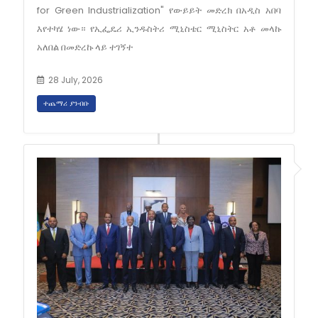
for Green Industrialization" የውይይት መድረክ በአዲስ አበባ
እየተካሄ ነው። የኢፌዴሪ ኢንዱስትሪ ሚኒስቴር ሚኒስትር አቶ መላኩ
አለበል በመድረኩ ላይ ተገኝተ
28 July, 2026
ተጨማሪ ያንብቡ