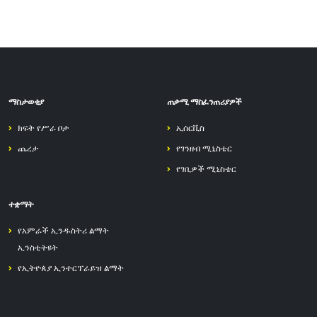
ማስታወቂያ
ጠቃሚ ማስፈንጠሪያዎች
ክፍት የሥራ ቦታ
ኢሰርቪስ
ጨረታ
የገንዘብ ሚኒስቴር
የገቢዎች ሚኒስቴር
ተቋማት
የአምራች ኢንዱስትሪ ልማት
ኢንስቲትዩት
የኢትዮጰያ ኢንተርፕራይዝ ልማት