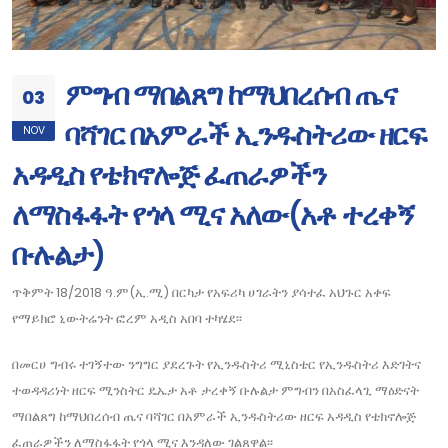
ምግብ ማበልጸግ ከማህበረሰብ ጤና
03
ባሻገር በአምራች ኢንዱስትሪው ዘርፍ
NOV
አዳዲስ የቴክኖሎጅ ፈጠራዎችን
ለማስፋፋት የጎላ ሚና አለው(አቶ ተረቀኝ
ቡሉልታ)
ጥቅምት 18/2018 ዓ.ም(ኢ.ሚ) በርካታ የአፍሪካ ሀገራትን ያሳተፈ አህጉር አቀፍ
የማይክሮ ኒውትሬንት ፎረም አዲስ አበባ ተካሄደ፡፡
በመርሀ ግብሩ ተገኝተው ንግግር ያደረጉት የኢንዱስትሪ ሚኒስቴር የኢንዱስትሪ እድገትና
ተወዳዳሪነት ዘርፍ ሚንስትር ዴኤታ አቶ ታረቀኝ ቡሉልታ ምግብን በአስፈላጊ ማዕድናት
ማበልጸግ ከማህበረሰብ ጤና ባሻገር በአምራች ኢንዱስትሪው ዘርፍ አዳዲስ የቴክኖሎጅ
ፈጠራዎችን ለማስፋፋት የጎላ ሚና እንዳለው ገልጸዋል፡፡