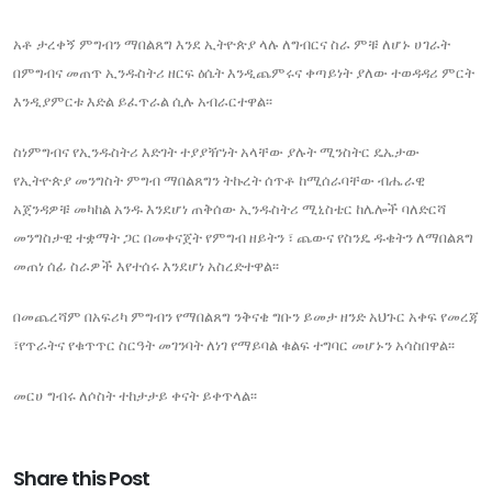
አቶ ታረቀኝ ምግብን ማበልጸግ እንደ ኢትዮጵያ ላሉ ለግብርና ስራ ምቹ ለሆኑ ሀገራት
በምግብና መጠጥ ኢንዱስትሪ ዘርፍ ዕሴት እንዲጨምሩና ቀጣይነት ያለው ተወዳዳሪ ምርት
እንዲያምርቱ እድል ይፈጥራል ሲሉ አብራርተዋል፡፡
ስነምግብና የኢንዱስትሪ እድገት ተያያዥነት አላቸው ያሉት ሚንስትር ዴኤታው
የኢትዮጵያ መንግስት ምግብ ማበልጸግን ትኩረት ሰጥቶ ከሚሰራባቸው ብሔራዊ
አጀንዳዎቹ መካከል አንዱ እንደሆነ ጠቅሰው ኢንዱስትሪ ሚኒስቴር ከሌሎች ባለድርሻ
መንግስታዊ ተቋማት ጋር በመቀናጀት የምግብ ዘይትን ፣ ጨውና የስንዴ ዱቄትን ለማበልጸግ
መጠነ ሰፊ ስራዎች እየተሰሩ እንደሆነ አስረድተዋል፡፡
በመጨረሻም በአፍሪካ ምግብን የማበልጸግ ንቅናቄ ግቡን ይመታ ዘንድ አህጉር አቀፍ የመረጃ
፣የጥራትና የቁጥጥር ስርዓት መገንባት ለነገ የማይባል ቁልፍ ተግባር መሆኑን አሳስበዋል፡፡
መርሀ ግብሩ ለሶስት ተከታታይ ቀናት ይቀጥላል፡፡
Share this Post