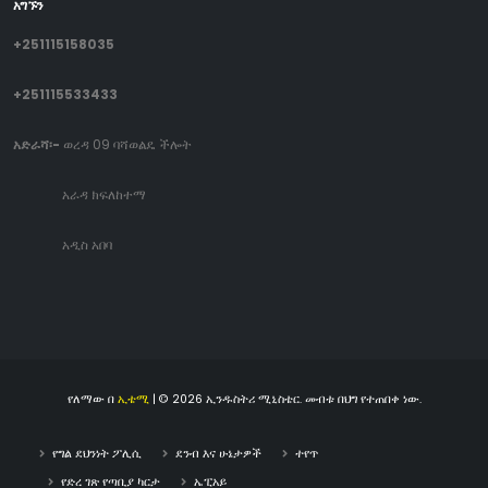
አግኙን
+251115158035
+251115533433
አድራሻ፡-
ወረዳ 09 ባሻወልዴ ችሎት
አራዳ ክፍለከተማ
አዲስ አበባ
የለማው በ
ኢቴሚ
| © 2026 ኢንዱስትሪ ሚኒስቴር. መብቱ በህግ የተጠበቀ ነው.
የግል ደህንነት ፖሊሲ
ደንብ እና ሁኔታዎች
ተየጥ
የድረ ገጽ የጣቢያ ካርታ
ኤፒአይ