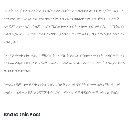
በረቂቅ አዋጁ ክለሳ ሂደት የተባበሩት መንግስታት የኢንዱስትሪ ልማት ድርጅትን ጨምሮ
የሚመለከታቸው መንግስታዊ ተቋማትና የዘርፍ ማህበራት የተሳተፉበት ሲሆን ረቂቅ
አዋጁም አሁን ላይ የዓለም ገበያ የሚፈልገውን ጥራት ያለው ጥሬ ቆዳና ሌጦ በማቅረብ
በቆዳ ኢንዱስትሪ ዘርፍ ሀገሪቱ ማግኘት ያለባትን ጥቅም እንድታገኝ ለማስቻል እንደሆነ
ተገልጿል ፡፡
በውይይቱ የተሳተፉ የዘርፍ ማህበራት መንግስት ለዘርፉ በሰጠው ትኩረት መደሰታቸውን
ገልጸው ረቂቅ አዋጁ ላይ አንዳንድ መስተካከልና መካተት ያለባቸው ነገሮች እንዲስተካከሉ
ግብዓት ሰጥተዋል፡፡
በመጨረሻም በውይይቱ የተነሱ ገንቢ ሀሳቦችን እንደ ግብዓት በመውሰድ የማስተካከያ
ሀሳቦች በረቂቅ አዋጁ እንደሚካተቱ የጋራ መግባባት ላይ ተደርሶ ውይይቱ ተጠናቋል፡፡
Share this Post