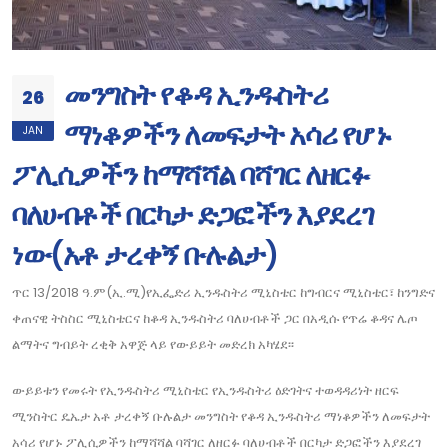
መንግስት የቆዳ ኢንዱስትሪ
26
ማነቆዎችን ለመፍታት አሳሪ የሆኑ
JAN
ፖሊሲዎችን ከማሻሻል ባሻገር ለዘርፉ
ባለሀብቶች በርካታ ድጋፎችን እያደረገ
ነው(አቶ ታረቀኝ ቡሉልታ)
ጥር 13/2018 ዓ.ም(ኢ.ሚ)የኢፌድሪ ኢንዱስትሪ ሚኒስቴር ከግብርና ሚኒስቴር፣ ከንግድና
ቀጠናዊ ትስስር ሚኒስቴርና ከቆዳ ኢንዱስትሪ ባለሀብቶች ጋር በአዲሱ የጥሬ ቆዳና ሌጦ
ልማትና ግብይት ረቂቅ አዋጅ ላይ የውይይት መድረክ አካሄደ፡፡
ውይይቱን የመሩት የኢንዱስትሪ ሚኒስቴር የኢንዱስትሪ ዕድገትና ተወዳዳሪነት ዘርፍ
ሚንስትር ዴኤታ አቶ ታረቀኝ ቡሉልታ መንግስት የቆዳ ኢንዱስትሪ ማነቆዎችን ለመፍታት
አሳሪ የሆኑ ፖሊሲዎችን ከማሻሻል ባሻገር ለዘርፉ ባለሀብቶች በርካታ ድጋፎችን እያደረገ