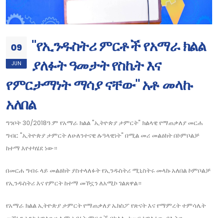
"የኢንዱስትሪ ምርቶች የአማራ ክልል
09
ያለፉት ዓመታት የስኬት እና
JUN
የምርታማነት ማሳያ ናቸው" አቶ መላኩ
አለበል
ግንቦት 30/2018ዓ.ም የአማራ ክልል "ኢትዮጵያ ታምርት" ክልላዊ የማጠቃለያ መርሐ
ግብር "ኢትዮጵያ ታምርት ለሁለንተናዊ ሉዓላዊነት" በሚል መሪ መልዕክት በኮምቦልቻ
ከተማ እየተካሄደ ነው።
በመርሐ ግብሩ ላይ መልዕክት ያስተላለፉት የኢንዱስትሪ ሚኒስትሩ መላኩ አለበል ኮምቦልቻ
የኢንዱስትሪ እና የምርት ከተማ መኾኗን ለአሚኮ ገልጸዋል።
የአማራ ክልል ኢትዮጵያ ታምርት የማጠቃለያ ኤክስፖ የጽናት እና የማምረት ተምሳሌት