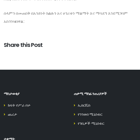
ሰላምን በመጠበቅ በአንድነት ክልሉን አና ሀገሪቱን ማልማት እና ማሳደግ እንደሚገባም
አስገንዝበዋል::
Share this Post
ማስታወቂያ
ጠቃሚ ማስፈንጠሪያዎች
ክፍት የሥራ ቦታ
ኢሰርቪስ
ጨረታ
የገንዘብ ሚኒስቴር
የገቢዎች ሚኒስቴር
ተቋማት