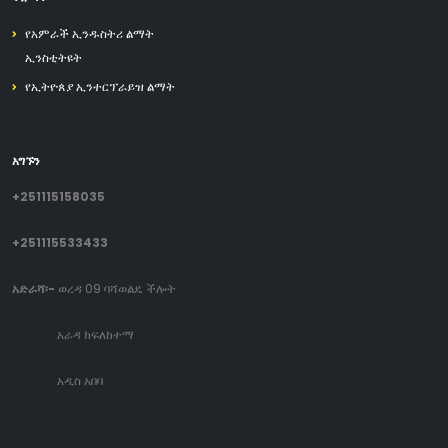
የአምራች ኢንዱስትሪ ልማት
ኢንስቲትዩት
የኢትዮጰያ ኢንተርፕራይዝ ልማት
አግኙን
+251115158035
+251115533433
አድራሻ፡-
ወረዳ 09 ባሻወልዴ ችሎት
አራዳ ክፍለከተማ
አዲስ አበባ