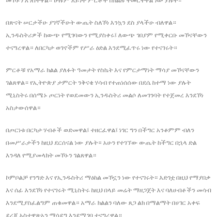
መኾኑን አንስተዋል። ሁሉም አይነት ምርቶች በክልሉ ተመርተዋል ነው ያሉት።
በጽናት ሠርታችሁ ያገኛችሁት ውጤት ስለኾነ እንኳን ደስ ያላችሁ ብለዋል።
ኢንዱስትሪዎች ከውጭ የሚገባውን የሚያስቀሩ፤ ለውጭ ገበያም የሚቀርቡ መኾናቸውን
ተናግረዋል። ለበርካታ ወገኖችም የሥራ ዕድል እንደሚፈጥሩ ነው የተናገሩት።
ምርቶቹ የአማራ ክልል ያለፉት ዓመታት የስኬት እና የምርታማነት ማሳያ መኾናቸውን
ገልጸዋል። የኢትዮጵያ ታምርት ንቅናቄ ሃሳብ የተጠነሰሰው በደሴ ከተማ ነው ያሉት
ሚኒስትሩ በሰሜኑ ጦርነት የወደመውን ኢንዱስትሪ መልሶ ለመገንባት የተጀመረ እንደኾነ
አስታውሰዋል።
በጦርነቱ በርካታ ሃብቶች ወድመዋል፤ ተዘርፈዋል፤ ነገር ግን በችግር አንቆምም ብለን
በመሥራታችን ከዚህ ደርሰናል ነው ያሉት። አሁን የተገኘው ውጤት ከችግር በኋላ ድል
እንዳለ የሚያመላክት መኾኑን ገልጸዋል።
ኮምቦልቻ የንግድ እና የኢንዱስትሪ ማዕከል መኾኗን ነው የተናገሩት። እድገቷ በዚህ የማያበቃ
እና ሰፊ እንደኾነ የተናገሩት ሚኒስትሩ ከዚህ በላይ መሬት ማዘጋጀት እና ባለሀብቶችን መሳብ
እንደሚያስፈልግም ጠቁመዋል። አማራ ክልልን ባለው ጸጋ ልክ በማልማት በሀገር አቀፍ
ደረጃ አስተዋጽኦን ማሳደግ እንደሚገባ ተናግረዋል።