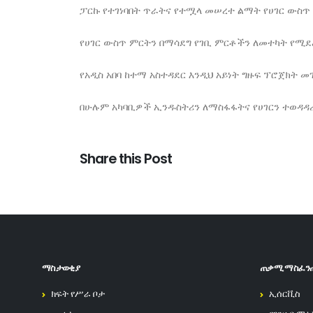
ፓርኩ የተገነባበት ጥራትና የተሟላ መሠረተ ልማት የሀገር ውስጥ
የሀገር ውስጥ ምርትን በማሳደግ የገቢ ምርቶችን ለመተካት የሚደረ
የአዲስ አበባ ከተማ አስተዳደር እንዲህ አይነት ግዙፍ ፕሮጀክት 
በሁሉም አካባቢዎች ኢንዱስትሪን ለማስፋፋትና የሀገርን ተወዳዳ
Share this Post
ማስታወቂያ
ጠቃሚ ማስፈን
ክፍት የሥራ ቦታ
ኢሰርቪስ