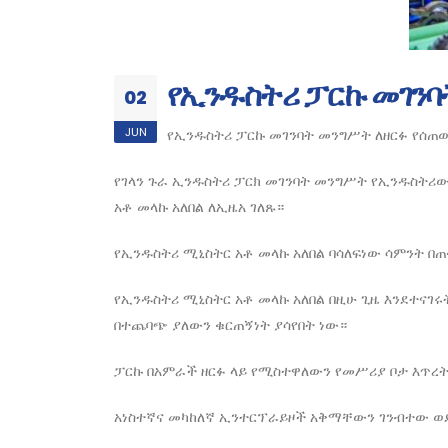
የኢንዱስትሪ ፓርኩ መገንባ
02
JUN
የኢንዱስትሪ ፓርኩ መገንባት መንግሥት ለዘርፉ የሰጠ
የገላን ጉራ ኢንዱስትሪ ፓርክ መገንባት መንግሥት የኢንዱስትሪው
አቶ መላኩ አለበል ለኢዜአ ገለጹ።
የኢንዱስትሪ ሚኒስትር አቶ መላኩ አለበል ባሳለፍነው ሳምንት በ
የኢንዱስትሪ ሚኒስትር አቶ መላኩ አለበል በዚሁ ጊዜ እንደተናገሩ
በተጨባጭ ያለውን ቁርጠኝነት ያሳየበት ነው።
ፓርኩ በአምራች ዘርፉ ላይ የሚስተዋለውን የመሥሪያ ቦታ እጥረት
አነስተኛና መካከለኛ ኢንተርፕራይዞች አቅማቸውን ገንብተው ወደ