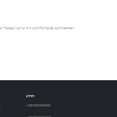
ደ ማዕከልና አርዓያ ሆኖ እንደሚያገለግል አስገንዝበዋል።
አግኙን
+251115158035
ት