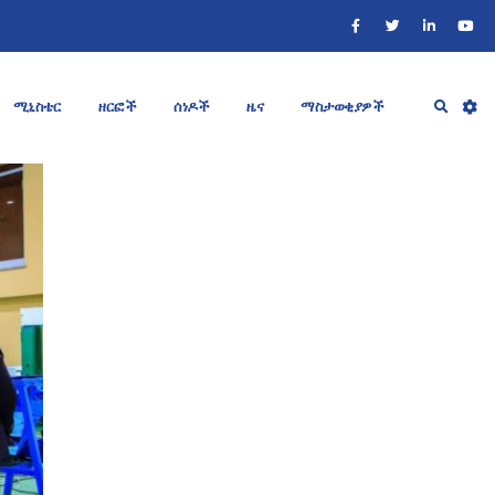
ሚኒስቴር
ዘርፎች
ሰነዶች
ዜና
ማስታወቂያዎች