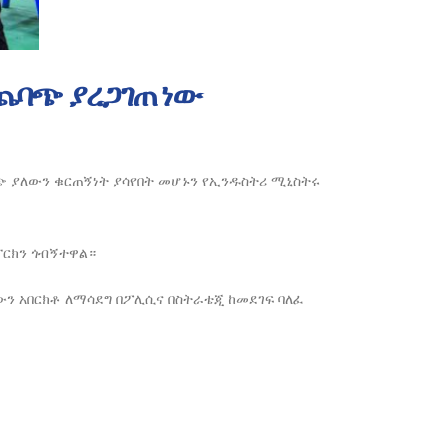
ጨባጭ ያረጋገጠ ነው
ባጭ ያለውን ቁርጠኝነት ያሳየበት መሆኑን የኢንዱስትሪ ሚኒስትሩ
ፓርክን ጎብኝተዋል።
ውን አበርክቶ ለማሳደግ በፖሊሲና በስትራቴጂ ከመደገፍ ባለፈ