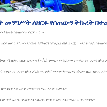
ት መንግሥት ለዘርፉ የሰጠውን ትኩረት በተ
ውን ትኩረት በተጨባጭ ያረጋገጠ ነው
 ዘርፍ ለሀገር ያለውን አበርክቶ ለማሳደግ በፖሊሲና በስትራቴጂ ከመደገፍ ባለፈ በተጨ
ጠቅላይ ሚኒስትር ዐቢይ አሕመድ (ዶ/ር) ተመርቆ የተከፈተውን የገላን ጉራ ኢንዱስትሪ 
ት፤ የገላን ጉራ ኢንዱስትሪ ፓርክ መገንባት፤ መንግሥት የኢንዱስትሪው ዘርፍ ለሀገር ያለ
 በዘላቂነት ለመፍታት የማይተካካ ሚና አለው ብለዋል።
 ከፍተኛ ኢንዱስትሪነት እንዲሸጋገሩ ምቹ ሁኔታን እንደሚፈጥር ተናግረዋል።