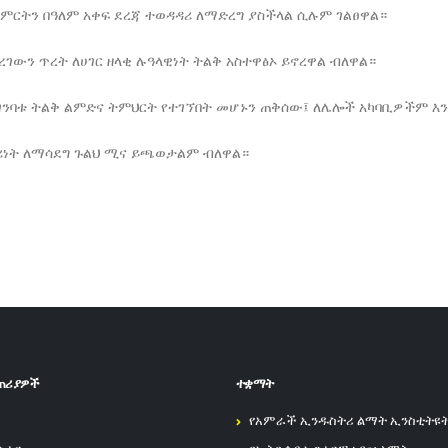
 ምርትን በዓለም አቀፍ ደረጃ ተወዳዳሪ ለማድረግ ያስችላል ሲሉም ገልፀዋል።
ገውን ጥረት ለሀገር ዘላቂ ሉዓላዊነት ትልቅ አስተዋፅኦ ይኖረዋል ብለዋል።
መገንባቱ ትልቅ ልምድና ትምህርት የተገኘበት መሆኑን ጠቅሰው፤ ለሌሎች አካባቢዎችም እን
ሪነት ለማሳደግ ጉልህ ሚና ይጫወታልም ብለዋል።
ጠሪያዎች
ተቋማት
የአምራች ኢንዱስትሪ ልማት ኢንስቲትዩ