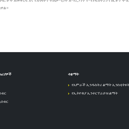
ቶች ለመቅረፍ እና የአባላትን ተጠቃሚነት ለማረጋገጥ የማኑፋክቸሪንግ ዘርፉን ችግሮች
ጸዋል።
ጠሪያዎች
ተቋማት
የአምራች ኢንዱስትሪ ልማት ኢንስቲትዩ
ስቴር
የኢትዮጰያ ኢንተርፕራይዝ ልማት
ኒስቴር