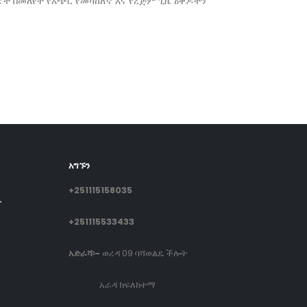
 በመለየት የአጭር የመካከለኛ እና የረጅም ጊዜ ዕቅዶችን
አግኙን
+251115158035
ት
+251115533433
አድራሻ፡-
ወረዳ 09 ባሻወልዴ ችሎት
አራዳ ክፍለከተማ