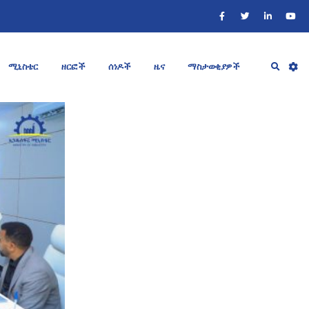
ሚኒስቴር
ዘርፎች
ሰነዶች
ዜና
ማስታወቂያዎች