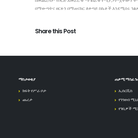
በመጨረሻም የቦርድ አመራሮቹ ማኅበራቱ የሚያጋጥሟቸውን ተግዳሮ
በማውጣትና ዘርፉን በማጠናከር ለቀጣይ ስኬቶች እንደሚሰሩ ገል
Share this Post
ማስታወቂያ
ጠቃሚ ማስፈን
ክፍት የሥራ ቦታ
ኢሰርቪስ
ጨረታ
የገንዘብ ሚኒ
የገቢዎች ሚ