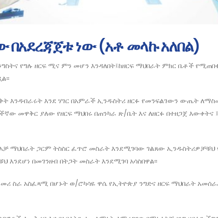
ው በአደረጃጀቱ ነው (አቶ መላኩ አለበል)
መንግስትና የግሉ ዘርፍ ሚና ምን መሆን እንዳለበት፤ከዘርፍ ማህበራት ምክር ቤቶች የሚጠበ
ል፡፡
ቅት እንዳብራሩት እንደ ሃገር በአምራች ኢንዱስትሪ ዘርፉ የመንፍልገውን ውጤት ለማስ
ችኛው መዋቅር ያለው የዘርፍ ማህበሩ በጠንካራ ጽ/ቤት እና ለዘርፉ በተዘጋጀ እውቀትና ፤
ጭ አቻ ማህበራት ጋርም ትስስር ፈጥሮ መስራት እንደሚገባው ገልጸው ኢንዱስትሪዎቻቹህ
 እንደሆነ በመገንዘብ በትጋት መስራት እንደሚገባ አሳስበዋል፡፡
መሪ ስራ አስፈጻሚ በሆኑት ወ/ሮካሳዬ ዋሴ የኢትዮጵያ ንግድና ዘርፍ ማህበራት አመሰራረ