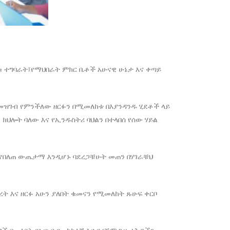
ቁ ተግባራት፤የማህበራት ምክር ቤቶች አሁናዊ ሁኔታ እና ቀጣይ
መዝገብ የምንችለው ዘርፉን በሚመለከቱ በእያንዳንዱ ሂደቶች ላይ
 ክህሎት ባለው እና የኢንዱስትሪ ባህልን በተላበሰ የሰው ሃይል
 የበለጠ ውጤታማ እንዲሆኑ ባደረጋቹሁት መጠን በሃገራቹህ
ት እና ዘርፉ አሁን ያለበት ቁመናን የሚመለከት ጹሁፍ ቀርቦ