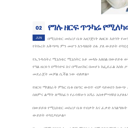
የግሉ ዘርፍ ጥንካሬ የሚለካ
02
JUN
በሚኒስቴር መስሪያ ቤቱ አዘጋጅነት ለዘርፉ እድገት የ
የትኩረት አቅጣጫ ምን መሆን እንዳለበት ሰፋ ያለ ውይይት ተካሂዷ
የኢንዱስትሪ ሚኒስቴር ሚኒስትር አቶ መላኩ አለበል በውይይቱ ወ
የግል ዘረፉን በማሳተፍ እና በማጠናክር በመሆኑ ከፌደራል እስከ ታ
መደራጀት መቻል ሲችል ነው ብለዋል፡፡
የዘርፍ ማህበራት ምክር ቤቱ በሀገር ውስጥ ብቻ ሳይወሰን ከው
ሰለምና ልማት ለማስፈን የራሳቹሁን አሻራ አሰቀምጣቹህ አያለፋቹህ
በውይይቱ የሚኒስቴር መስሪያ ቤቱ የብቃት እና ፈቃድ አገልግሎት 
ውይይት ተካሂዶበታል፡፡