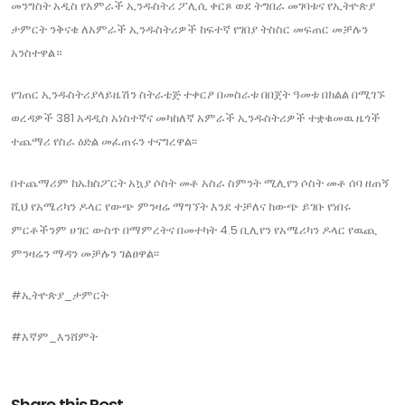
መንግስት አዲስ የአምራች ኢንዱስትሪ ፖሊሲ ቀርጾ ወደ ትግበራ መገባቱና የኢትዮጵያ
ታምርት ንቅናቄ ለአምራች ኢንዱስትሪዎች ከፍተኛ የገበያ ትስስር መፍጠር መቻሉን
አንስተዋል።
የገጠር ኢንዱስትሪያላይዜሽን ስትራቴጅ ተቀርፆ በመስራቱ በበጀት ዓመቱ በክልል በሚገኙ
ወረዳዎች 381 አዳዲስ አነስተኛና መካከለኛ አምራች ኢንዱስትሪዎች ተቋቁመዉ ዜጎች
ተጨማሪ የስራ ዕድል መፈጠሩን ተናግረዋል፡፡
በተጨማሪም ከኤክስፖርት አኳያ ሶስት መቶ አስራ ስምንት ሚሊየን ሶስት መቶ ሰባ ዘጠኝ
ሺህ የአሜሪካን ዶላር የውጭ ምንዛሬ ማግኘት እንደ ተቻለና ከውጭ ይገቡ የነበሩ
ምርቶችንም ሀገር ውስጥ በማምረትና በመተካት 4.5 ቢሊየን የአሜሪካን ዶላር የዉጪ
ምንዛሬን ማዳን መቻሉን ገልፀዋል፡፡
#ኢትዮጵያ_ታምርት
#እኛም_እንሸምት
Share this Post