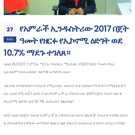
የአምራች ኢንዱስትሪው 2017 በጀት
27
ዓመት የዘርፉ የኢኮኖሚ ዕድገት ወደ
AUG
10.7% ማደጉ ተገለጸ።
ነሐሴ 16/2017 ዓ.ም(ኢ.ሚ) ኢንዱስትሪ ሚኒስቴር የ2017 በጀት ዓመት የስራ
አፈጻጸምን በተመለከተ ጋዜጣዊ መግለጫ ሰጠ፡፡
ጋዜጣዊ መግለጫውን የሰጡት የሚኒስቴር መስሪያ ቤቱ የህዝብ ግንኙነትና ኮሚዩኒኬሽን
ስራ አስፈፃሚ ወ/ሮ አበባ ታመነ የአምራች ኢንዱስትሪው 2017 በጀት ዓመት የዘርፉ
የኢኮኖሚ ዕድገት ወደ 10.7% መድረሱን ገልጸዋል፡፡
ወ/ሮ አበባ በበጀት ዓመቱ የአምራች ኢንዱስትሪው ዘርፍ ከሌሎች ዓመታት የተሻለ ስኬት
ሊያስመዘግብ የቻለው መንግስት ለዘርፉ ልዩ ትኩረት በመስጠቱ እንደሆነ አብራርተዋል፡፡