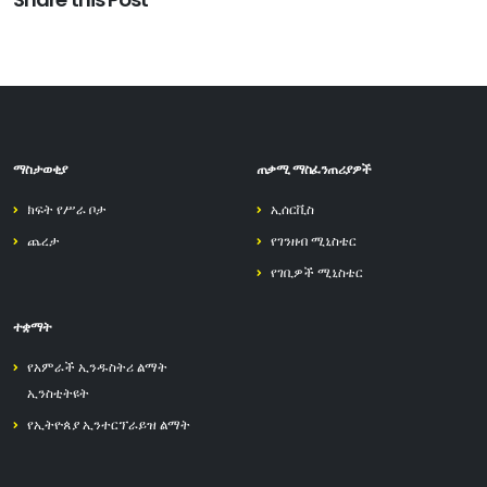
ማስታወቂያ
ጠቃሚ ማስፈንጠሪያዎች
ክፍት የሥራ ቦታ
ኢሰርቪስ
ጨረታ
የገንዘብ ሚኒስቴር
የገቢዎች ሚኒስቴር
ተቋማት
የአምራች ኢንዱስትሪ ልማት
ኢንስቲትዩት
የኢትዮጰያ ኢንተርፕራይዝ ልማት