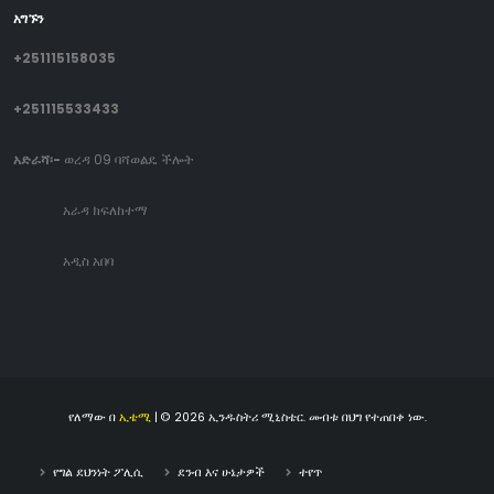
አግኙን
+251115158035
+251115533433
አድራሻ፡-
ወረዳ 09 ባሻወልዴ ችሎት
አራዳ ክፍለከተማ
አዲስ አበባ
የለማው በ
ኢቴሚ
| © 2026 ኢንዱስትሪ ሚኒስቴር. መብቱ በህግ የተጠበቀ ነው.
የግል ደህንነት ፖሊሲ
ደንብ እና ሁኔታዎች
ተየጥ