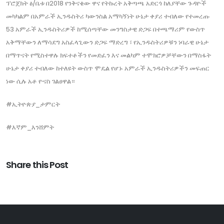
ፕሮጀክት ፅ/ቤቱ በ2018 የንቅናቄው ዋና የትኩረት አቅጣጫ አድርጎ ከለያቸው ጉዳዮች
መካካልም በአምራች ኢንዱስትሪ ካውንስል አማካኝነት ሁኔታ ቀያሪ ተብለው የተመረጡ
53 አምራች ኢንዱስትሪዎች ከሚሰጣቸው መንግስታዊ ድጋፍ በተጫማሪም የውስጥ
አቅማቸውን ለማሳደግ አስፈላጊውን ድጋፍ ማድረግ ፣ የኢንዱስትሪዎቹን ነባራዊ ሁኔታ
በማጥናት የሚስተዋሉ ክፍተቶችን የመድፈን እና መልካም ተሞክሮዎቻቸውን በማስፋት
ሁኔታ ቀያሪ ተብለው ከተለዩት ውስጥ ሞዴል የሆኑ አምራች ኢንዱስትሪዎችን መፍጠር
ነው ሲሉ አቶ ዮናስ ገልፀዋል።
#ኢትዮጵያ_ታምርት
#እኛም_እንሸምት
Share this Post