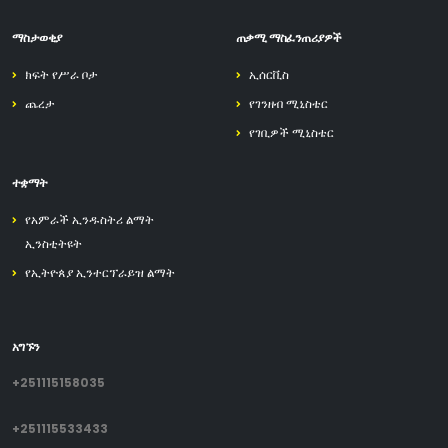
ማስታወቂያ
ጠቃሚ ማስፈንጠሪያዎች
ክፍት የሥራ ቦታ
ኢሰርቪስ
ጨረታ
የገንዘብ ሚኒስቴር
የገቢዎች ሚኒስቴር
ተቋማት
የአምራች ኢንዱስትሪ ልማት
ኢንስቲትዩት
የኢትዮጰያ ኢንተርፕራይዝ ልማት
አግኙን
+251115158035
+251115533433