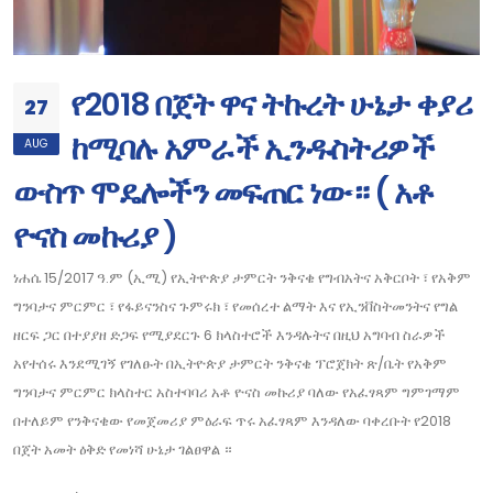
የ2018 በጀት ዋና ትኩረት ሁኔታ ቀያሪ
27
ከሚባሉ አምራች ኢንዱስትሪዎች
AUG
ውስጥ ሞዴሎችን መፍጠር ነው። ( አቶ
ዮናስ መኩሪያ )
ነሐሴ 15/2017 ዓ.ም (ኢሚ) የኢትዮጵያ ታምርት ንቅናቄ የግብአትና አቅርቦት ፣ የአቅም
ግንባታና ምርምር ፣ የፋይናንስና ጉምሩክ ፣ የመሰረተ ልማት እና የኢንቨስትመንትና የግል
ዘርፍ ጋር በተያያዘ ድጋፍ የሚያደርጉ 6 ክላስተሮች እንዳሉትና በዚህ አግባብ ስራዎች
አየተሰሩ እንደሚገኝ የገለፁት በኢትዮጵያ ታምርት ንቅናቄ ፕሮጀክት ጽ/ቤት የአቅም
ግንባታና ምርምር ክላስተር አስተባባሪ አቶ ዮናስ መኩሪያ ባለው የአፈፃጻም ግምገማም
በተለይም የንቅናቄው የመጀመሪያ ምዕራፍ ጥሩ አፈፃጻም እንዳለው ባቀረቡት የ2018
በጀት አመት ዕቅድ የመነሻ ሁኔታ ገልፀዋል ።