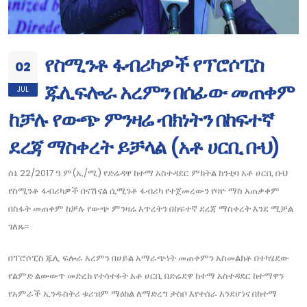
የስሚንቶ ፋብሪካዎች የፕሮሶፒስ
02
ጁሊፍሎራ አረምን በሰፊው መጠቀም
JUL
ከቻሉ የውጭ ምንዛሬ ብክነትን በከፍተኛ
ደረጃ ማስቀረት ይቻላል (አቶ ሀርቢ ቡህ)
ሰኔ 22/2017 ዓ.ም(ኢ/ሚ) የድሬዳዋ ከተማ አስተዳደር ምክትል ከንቲባ አቶ ሀርቢ ቡህ
የስሚንቶ ፋብሪካዎች በናሽናል ሲሚንቶ ፋብሪካ የተጀመረውን የባዮ ማስ አጠቃቀም
በስፋት መጠቀም ከቻሉ የውጭ ምንዛሬ እጥረትን በከፍተኛ ደረጃ ማስቀረት እንደ ሚቻል
ገለጹ፡፡
በፕሮሶፒስ ጁሊ ፍሎራ አረምን በሀይል አማራጭነት መጠቀምን አስመልክቶ በተካሄደው
የልምድ ልውውጥ መድረክ የተሳተፉት አቶ ሀርቢ በድሬደዋ ከተማ አስተዳደር ከተማዋን
የአምራች ኢንዱስትሪ ቱሪዝም ማዕከል ለማድረግ ታስቦ እየተሰራ እንደሆነና በከተማ