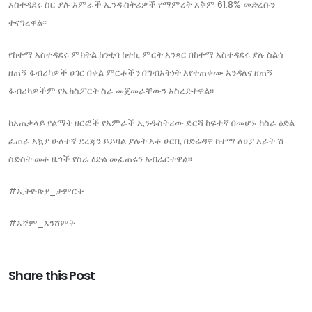
አስተዳደሩ ስር ያሉ አምራች ኢንዱስትሪዎች የማምረት አቅም 61.8% መድረሱን
ተናግረዋል፡፡
የከተማ አስተዳደሩ ምክትል ከንቲባ ከተኪ ምርት አንጻር በከተማ አስተዳደሩ ያሉ ስልሳ
ዘጠኝ ፋብሪካዎች ሀገር በቀል ምርቶችን በግብአትነት እየተጠቀሙ እንዳለና ዘጠኝ
ፋብሪካዎችም የኤክስፖርት ስራ መጀመራቸውን አስረድተዋል፡፡
ከአጠቃላይ የልማት ዘርፎች የአምራች ኢንዱስትሪው ድርሻ ከፍተኛ በመሆኑ ከስራ ዕድል
ፈጠራ አኳያ ሁለተኛ ደረጃን ይይዛል ያሉት አቶ ሀርቢ በድሬዳዋ ከተማ ለሀያ አራት ሽ
ስድስት መቶ ዜጎች የስራ ዕድል መፈጠሩን አብራርተዋል፡፡
#ኢትዮጵያ_ታምርት
#እኛም_እንሸምት
Share this Post