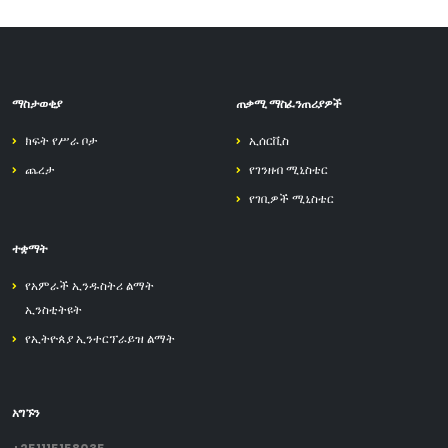
ማስታወቂያ
ጠቃሚ ማስፈንጠሪያዎች
ክፍት የሥራ ቦታ
ኢሰርቪስ
ጨረታ
የገንዘብ ሚኒስቴር
የገቢዎች ሚኒስቴር
ተቋማት
የአምራች ኢንዱስትሪ ልማት
ኢንስቲትዩት
የኢትዮጰያ ኢንተርፕራይዝ ልማት
አግኙን