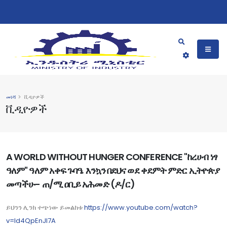
መነሻ
ቪዲዮዎች
ቪዲዮዎች
A WORLD WITHOUT HUNGER CONFERENCE "ከረሀብ ነፃ
ዓለም" ዓለም አቀፍ ጉባዔ እንኳን በደህና ወደ ቀደምት ምድር ኢትዮጵያ
መጣችሁ- ጠ/ሚ ዐቢይ አሕመድ (ዶ/ር)
ይህንን ሊንክ ተጭነው ይመልከቱ
https://www.youtube.com/watch?
v=Id4QpEnJl7A