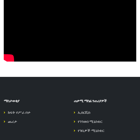
ማስታወቂያ
ጠቃሚ ማስፈንጠሪያዎች
ክፍት የሥራ ቦታ
ኢሰርቪስ
ጨረታ
የገንዘብ ሚኒስቴር
የገቢዎች ሚኒስቴር