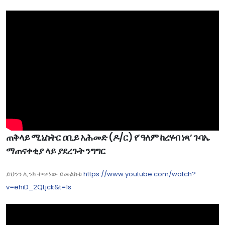
ጠቅላይ ሚኒስትር ዐቢይ አሕመድ (ዶ/ር) የ’ዓለም ከረሃብ ነጻ’ ጉባኤ
ማጠናቀቂያ ላይ ያደረጉት ንግግር
ይህንን ሊንክ ተጭነው ይመልከቱ
https://www.youtube.com/watch?
v=ehiD_2QLjck&t=1s