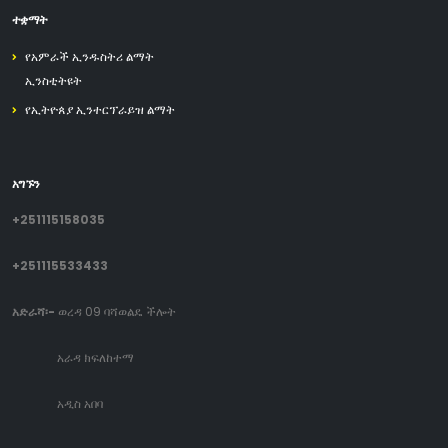
ተቋማት
የአምራች ኢንዱስትሪ ልማት
ኢንስቲትዩት
የኢትዮጰያ ኢንተርፕራይዝ ልማት
አግኙን
+251115158035
+251115533433
አድራሻ፡-
ወረዳ 09 ባሻወልዴ ችሎት
አራዳ ክፍለከተማ
አዲስ አበባ