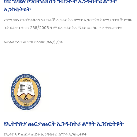
የኬሚካልና ኮንስትራክሽን ግብዓቶች ኢንዱስትሪ ልማት
ኢንስቲትዩት
የኬሚካልና ኮንስትራክሽን ግብዓቶች ኢንዱስትሪ ልማት ኢንስቲትዩት በሚኒስትሮች ምክር
ቤት በደንብ ቁጥር 288/2005 ዓ.ም በኢንዱስትሪ ሚኒስቴር ስር ሆኖ ተመሠረተ፡፡
አድራሻ
የረር መንገድ ከአንበሳ ጋራጅ ጀርባ
የኢትዮጵያ ጨርቃጨርቅ ኢንዱስትሪ ልማት ኢንስቲትዩት
የኢትዮጵያ ጨርቃጨርቅ ኢንዱስትሪ ልማት ኢንስቲትዩት