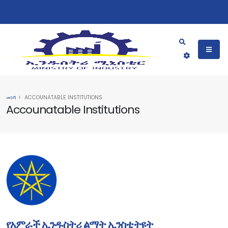
መነሻ
ACCOUNATABLE INSTITUTIONS
Accounatable Institutions
የአምራች ኢንዱስትሪ ልማት ኢንስቲትዩት