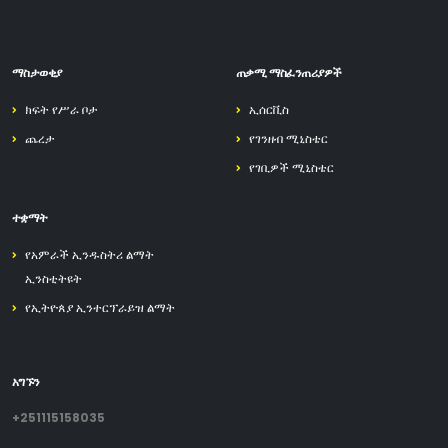
ማስታወቂያ
ጠቃሚ ማስፈንጠሪያዎች
ክፍት የሥራ ቦታ
ኢሰርቪስ
ጨረታ
የገንዘብ ሚኒስቴር
የገቢዎች ሚኒስቴር
ተቋማት
የአምራች ኢንዱስትሪ ልማት
ኢንስቲትዩት
የኢትዮጰያ ኢንተርፕራይዝ ልማት
አግኙን
+251115158035