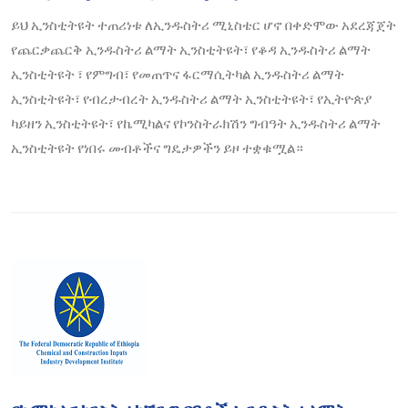
ይህ ኢንስቲትዩት ተጠሪነቱ ለኢንዱስትሪ ሚኒስቴር ሆኖ በቀድሞው አደረጃጀት
የጨርቃጨርቅ ኢንዱስትሪ ልማት ኢንስቲትዩት፣ የቆዳ ኢንዱስትሪ ልማት
ኢንስቲትዩት ፣ የምግብ፣ የመጠጥና ፋርማሲትካል ኢንዱስትሪ ልማት
ኢንስቲትዩት፣ የብረታብረት ኢንዱስትሪ ልማት ኢንስቲትዩት፣ የኢትዮጵያ
ካይዘን ኢንስቲትዩት፣ የኬሚካልና የኮንስትራክሽን ግብዓት ኢንዱስትሪ ልማት
ኢንስቲትዩት የነበሩ መብቶችና ግዴታዎችን ይዞ ተቋቁሟል።