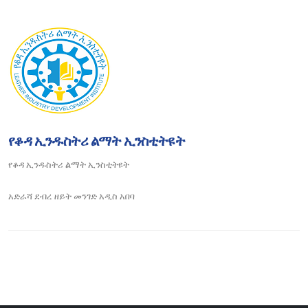
የቆዳ ኢንዱስትሪ ልማት ኢንስቲትዩት
የቆዳ ኢንዱስትሪ ልማት ኢንስቲትዩት
አድራሻ
ደብረ ዘይት መንገድ አዲስ አበባ