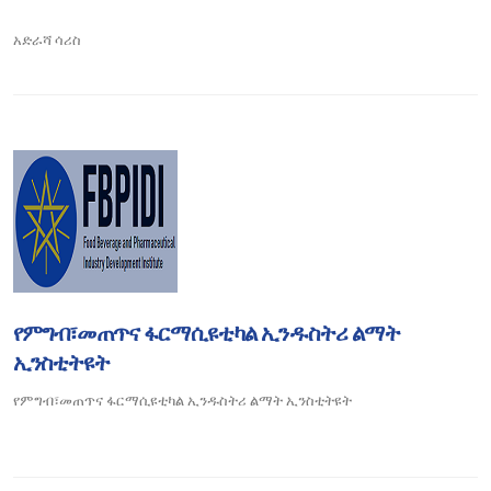
አድራሻ
ሳሪስ
የምግብ፣መጠጥና ፋርማሲዩቲካል ኢንዱስትሪ ልማት
ኢንስቲትዩት
የምግብ፣መጠጥና ፋርማሲዩቲካል ኢንዱስትሪ ልማት ኢንስቲትዩት