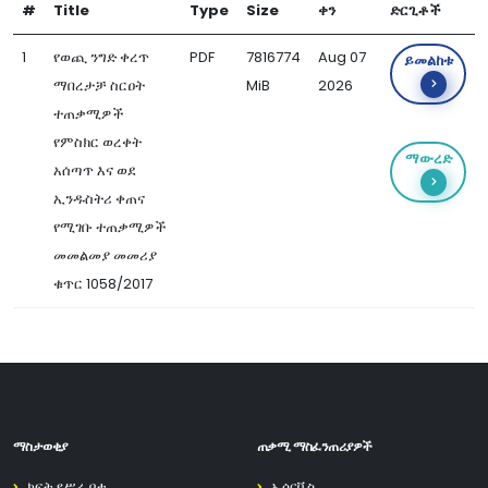
#
Title
Type
Size
ቀን
ድርጊቶች
1
የወጪ ንግድ ቀረጥ
PDF
7816774
Aug 07
ይመልከቱ
ማበረታቻ ስርዐት
MiB
2026
ተጠቃሚዎች
የምስክር ወረቀት
ማውረድ
አሰጣጥ እና ወደ
ኢንዱስትሪ ቀጠና
የሚገቡ ተጠቃሚዎች
መመልመያ መመሪያ
ቁጥር 1058/2017
ማስታወቂያ
ጠቃሚ ማስፈንጠሪያዎች
ክፍት የሥራ ቦታ
ኢሰርቪስ