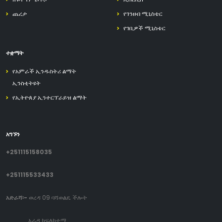
ጨረታ
የገንዘብ ሚኒስቴር
የገቢዎች ሚኒስቴር
ተቋማት
የአምራች ኢንዱስትሪ ልማት
ኢንስቲትዩት
የኢትዮጰያ ኢንተርፕራይዝ ልማት
አግኙን
+251115158035
+251115533433
አድራሻ፡-
ወረዳ 09 ባሻወልዴ ችሎት
አራዳ ክፍለከተማ