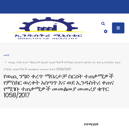
መነሻ
የወጪ ንግድ ቀረጥ ማበረታቻ ስርዐት ተጠቃሚዎች የምስክር ወረቀት አሰጣጥ እና ወደ ኢንዱስትሪ ቀጠና
የሚገቡ ተጠቃሚዎች መመልመያ መመሪያ ቁጥር 1058/2017
የወጪ ንግድ ቀረጥ ማበረታቻ ስርዐት ተጠቃሚዎች
የምስክር ወረቀት አሰጣጥ እና ወደ ኢንዱስትሪ ቀጠና
የሚገቡ ተጠቃሚዎች መመልመያ መመሪያ ቁጥር
1058/2017
የተጫነበት