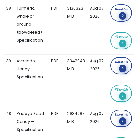
38
Turmeric,
PDF
3136323
Aug 07
ይመልከቱ
whole or
MiB
2026
ground
(powdered)-
ማውረድ
Specification
39
Avocado
PDF
3342048
Aug 07
ይመልከቱ
Honey —
MiB
2026
Specification
ማውረድ
40
Papaya Seed
PDF
2934287
Aug 07
ይመልከቱ
Candy —
MiB
2026
Specification