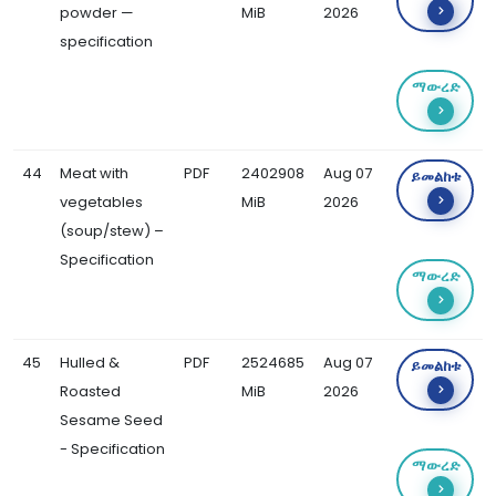
powder —
MiB
2026
specification
ማውረድ
44
Meat with
PDF
2402908
Aug 07
ይመልከቱ
vegetables
MiB
2026
(soup/stew) –
Specification
ማውረድ
45
Hulled &
PDF
2524685
Aug 07
ይመልከቱ
Roasted
MiB
2026
Sesame Seed
- Specification
ማውረድ