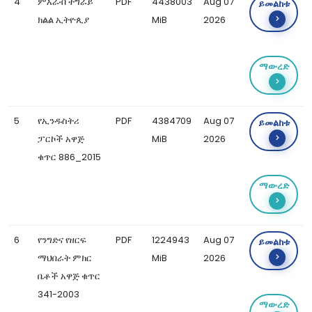
4
ምእራብ ትግራይ
PDF
4438003
Aug 07
ይመልከቱ
ክልል ኢትዮጲያ
MiB
2026
ማውረድ
5
የኢንዱስትሪ
PDF
4384709
Aug 07
ይመልከቱ
ፓርኮች አዋጅ
MiB
2026
ቁጥር 886_2015
ማውረድ
6
የንግድና የዘርፍ
PDF
1224943
Aug 07
ይመልከቱ
ማህበራት ምክር
MiB
2026
ቤቶች አዋጅ ቁጥር
341-2003
ማውረድ