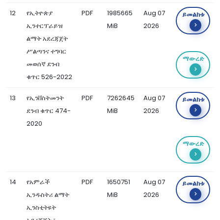
12
የኢትዮጵያ
PDF
1985665
Aug 07
ይመልከቱ
ኢንተርፕራይዝ
MiB
2026
ልማት አደረጃጀት
ሥልጣንና ተግባር
ማውረድ
መወሰኛ ደንብ
ቁጥር 526-2022
13
የኢንቨስትመንት
PDF
7262645
Aug 07
ይመልከቱ
ደንብ ቁጥር 474-
MiB
2026
2020
ማውረድ
14
የአምራች
PDF
1650751
Aug 07
ይመልከቱ
ኢንዱስትሪ ልማት
MiB
2026
ኢንስቲትዩት