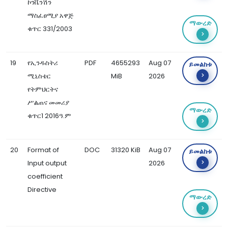
ኮንቬንሽን
ማስፈፀሚያ አዋጅ
ማውረድ
ቁጥር 331/2003
19
የኢንዱስትሪ
PDF
4655293
Aug 07
ይመልከቱ
ሚኒስቴር
MiB
2026
የትምህርትና
ሥልጠና መመሪያ
ማውረድ
ቁጥር1 2016ዓ.ም
20
Format of
DOC
31320 KiB
Aug 07
ይመልከቱ
Input output
2026
coefficient
Directive
ማውረድ