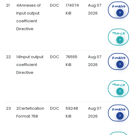
21
4Annexes of
DOC
174074
Aug 07
ይመልከቱ
Input output
KiB
2026
coefficient
Directive
ማውረድ
22
14Input output
DOC
76555
Aug 07
ይመልከቱ
coefficient
KiB
2026
Directive
ማውረድ
23
2Certefication
DOC
59248
Aug 07
ይመልከቱ
Format 768
KiB
2026