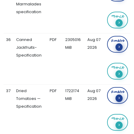
Marmalades
specification
ማውረድ
36
Canned
PDF
2305016
Aug 07
ይመልከቱ
Jackfruits-
MiB
2026
Specification
ማውረድ
37
Dried
PDF
1722174
Aug 07
ይመልከቱ
Tomatoes —
MiB
2026
Specification
ማውረድ