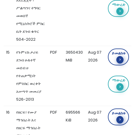
አደረጃጀት ፣
ማውረድ
ሥልጣንና ተግባር
መወሰኛ
የሚኒስትሮች ምክር
ቤት ደንብ ቁጥር
504-2022
15
የጉምሩክ ታሪፍ
PDF
3650430
Aug 07
ይመልከቱ
ደንብ ሁለተኛ
MiB
2026
መደብ ሀ
የተጠቃሚነት
ማውረድ
የምስክር ወረቀት
አሠጣጥ መመሪያ
526-2013
16
የዘርፍ፣ የሙያ
PDF
695566
Aug 07
ይመልከቱ
ማኅበራት እና
KiB
2026
የዘርፍ ማኅበራት