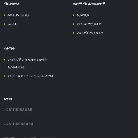
ማስታወቂያ
ጠቃሚ ማስፈንጠሪያዎች
ክፍት የሥራ ቦታ
ኢሰርቪስ
ጨረታ
የገንዘብ ሚኒስቴር
የገቢዎች ሚኒስቴር
ተቋማት
የአምራች ኢንዱስትሪ ልማት
ኢንስቲትዩት
የኢትዮጰያ ኢንተርፕራይዝ ልማት
አግኙን
+251115158035
+251115533433