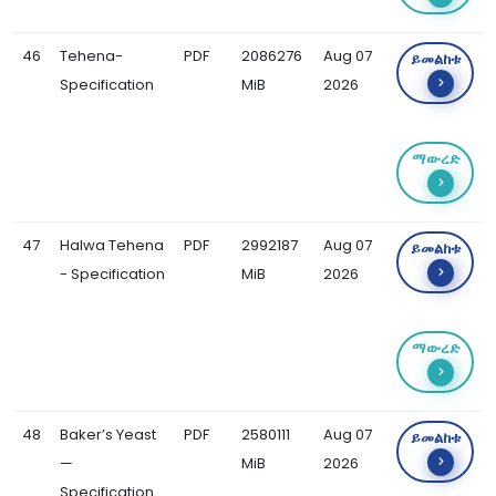
46
Tehena-
PDF
2086276
Aug 07
ይመልከቱ
Specification
MiB
2026
ማውረድ
47
Halwa Tehena
PDF
2992187
Aug 07
ይመልከቱ
- Specification
MiB
2026
ማውረድ
48
Baker’s Yeast
PDF
2580111
Aug 07
ይመልከቱ
—
MiB
2026
Specification