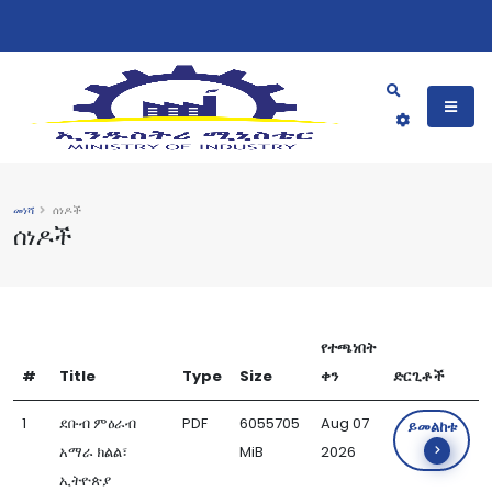
መነሻ
ሰነዶች
ሰነዶች
የተጫነበት
#
Title
Type
Size
ቀን
ድርጊቶች
1
ደቡብ ምዕራብ
PDF
6055705
Aug 07
ይመልከቱ
አማራ ክልል፣
MiB
2026
ኢትዮጵያ