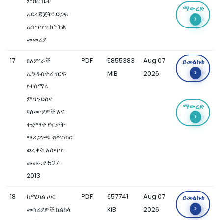
ምክር ቤት
ማውረድ
አደረጃጀት፣ ድጋፍ
አሰጣጥና ክትትል
መመሪያ
17
በአምራች
PDF
5855383
Aug 07
ይመልከቱ
ኢንዱስትሪ ዘርፍ
MiB
2026
የተሰማሩ
ምኅንድስና
ማውረድ
ባለሙያዎች እና
ተቋማት የብቃት
ማረጋገጫ የምስክር
ወረቀት አሰጣጥ
መመሪያ 527-
2013
18
ኬሚካል ጦር
PDF
657741
Aug 07
ይመልከቱ
መሳሪያዎች ክልከላ
KiB
2026