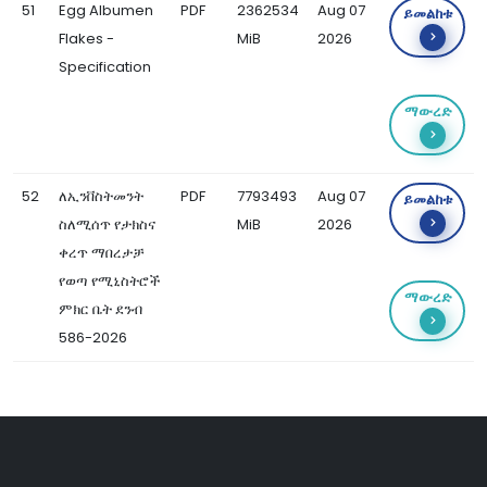
51
Egg Albumen
PDF
2362534
Aug 07
ይመልከቱ
Flakes -
MiB
2026
Specification
ማውረድ
52
ለኢንቨስትመንት
PDF
7793493
Aug 07
ይመልከቱ
ስለሚሰጥ የታክስና
MiB
2026
ቀረጥ ማበረታቻ
የወጣ የሚኒስትሮች
ማውረድ
ምክር ቤት ደንብ
586-2026