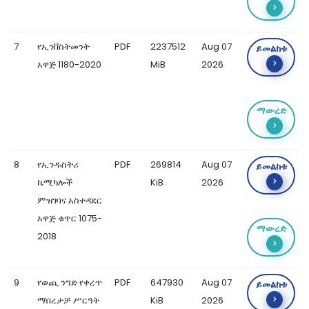
7
የኢንቨስትመንት
PDF
2237512
Aug 07
ይመልከቱ
አዋጅ 1180-2020
MiB
2026
ማውረድ
8
የኢንዱስትሪ
PDF
269814
Aug 07
ይመልከቱ
ኬሚካሎች
KiB
2026
ምዝገባና አስተዳደር
አዋጅ ቁጥር 1075-
ማውረድ
2018
9
የወጪ ንግድ የቀረጥ
PDF
647930
Aug 07
ይመልከቱ
ማበረታቻ ሥርዓት
KiB
2026