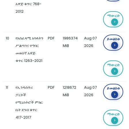
አዋጅ ቁጥር 768-
2012
ማውረድ
10
የአስፈጻሚ አካላትን
PDF
1986374
Aug 07
ይመልከቱ
ሥልጣንና ተግባር
MiB
2026
መወሰኛ አዋጅ
ቁጥር 1263-2021
ማውረድ
11
የኢንዱስትሪ
PDF
1218672
Aug 07
ይመልከቱ
ፓርኮች
MiB
2026
የሚኒስትሮች ምክር
ቤት ደንብ ቁጥር
ማውረድ
417-2017