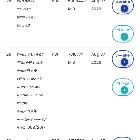
28
የኢንዱስትሪ
PDF
5008442
Aug 07
ይመልከቱ
ሚኒስቴር
MiB
2026
ኮምዩኒኬሽን
ስትራቴጂ
ማውረድ
29
የወጪ ንግድ ቀረጥ
PDF
7816774
Aug 07
ይመልከቱ
ማበረታቻ ስርዐት
MiB
2026
ተጠቃሚዎች
የምስክር ወረቀት
ማውረድ
አሰጣጥ እና ወደ
ኢንዱስትሪ ቀጠና
የሚገቡ
ተጠቃሚዎች
መመልመያ መመሪያ
ቁጥር 1058/2017