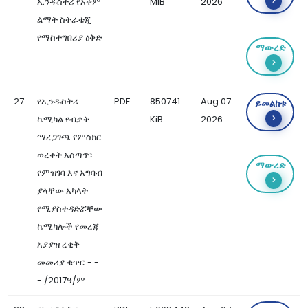
ኢንዱስትሪ የአቅም
MiB
2026
ልማት ስትራቴጂ
የማስተግበሪያ ዕቅድ
ማውረድ
27
የኢንዱስትሪ
PDF
850741
Aug 07
ይመልከቱ
ኬሚካል የብቃት
KiB
2026
ማረጋገጫ የምስክር
ወረቀት አሰጣጥ፣
ማውረድ
የምዝገባ እና አግባብ
ያላቸው አካላት
የሚያስተዳድሯቸው
ኬሚካሎች የመረጃ
አያያዝ ረቂቅ
መመሪያ ቁጥር - -
- /2017ዓ/ም