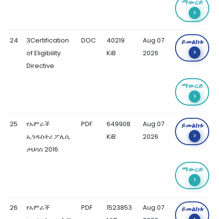
ማውረድ
24
3Certification
DOC
40219
Aug 07
ይመልከቱ
of Eligibility
KiB
2026
Directive
ማውረድ
25
የአምራች
PDF
649908
Aug 07
ይመልከቱ
ኢንዱስትሪ ፖሊሲ
KiB
2026
ታህሳስ 2016
ማውረድ
26
የአምራች
PDF
1523853
Aug 07
ይመልከቱ