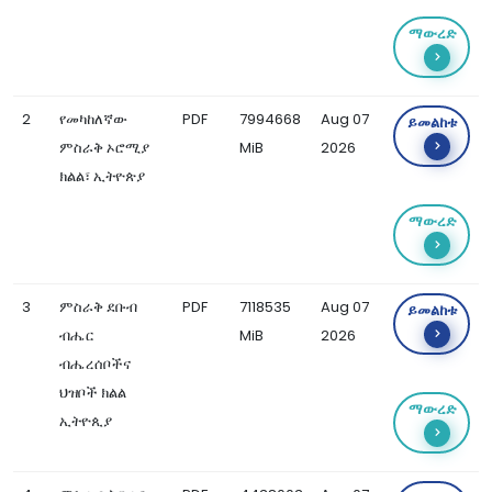
ማውረድ
2
የመካከለኛው
PDF
7994668
Aug 07
ይመልከቱ
ምስራቅ ኦሮሚያ
MiB
2026
ክልል፣ ኢትዮጵያ
ማውረድ
3
ምስራቅ ደቡብ
PDF
7118535
Aug 07
ይመልከቱ
ብሔር
MiB
2026
ብሔረሰቦችና
ህዝቦች ክልል
ማውረድ
ኢትዮጲያ