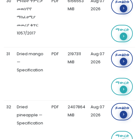
30
የግብዐት ጥምርታ
PDF
6156553
Aug 07
ይመልከቱ
መወሰኛኛ
MiB
2026
ማስፈፀሚያ
መመሪያ ቁጥር
ማውረድ
1057/2017
31
Dried mango
PDF
2197311
Aug 07
ይመልከቱ
—
MiB
2026
Specification
ማውረድ
32
Dried
PDF
2407864
Aug 07
ይመልከቱ
pineapple —
MiB
2026
Specification
ማውረድ