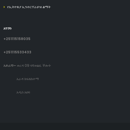
የኢትዮጰያ ኢንተርፕራይዝ ልማት
አግኙን
+251115158035
+251115533433
አድራሻ፡-
ወረዳ 09 ባሻወልዴ ችሎት
አራዳ ክፍለከተማ
አዲስ አበባ