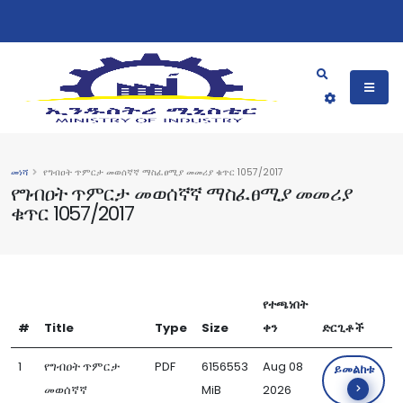
መነሻ
የግብዐት ጥምርታ መወሰኛኛ ማስፈፀሚያ መመሪያ ቁጥር 1057/2017
የግብዐት ጥምርታ መወሰኛኛ ማስፈፀሚያ መመሪያ
ቁጥር 1057/2017
የተጫነበት
#
Title
Type
Size
ቀን
ድርጊቶች
1
የግብዐት ጥምርታ
PDF
6156553
Aug 08
ይመልከቱ
መወሰኛኛ
MiB
2026