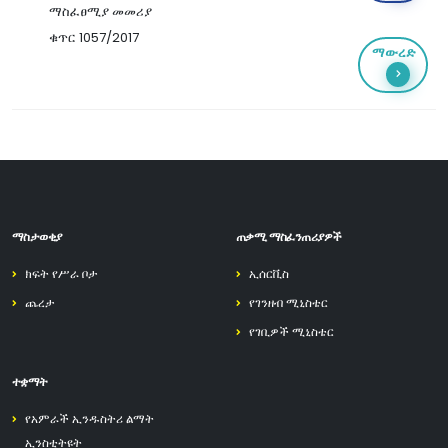
ማስፈፀሚያ መመሪያ
ቁጥር 1057/2017
ማውረድ
ማስታወቂያ
ጠቃሚ ማስፈንጠሪያዎች
ክፍት የሥራ ቦታ
ኢሰርቪስ
ጨረታ
የገንዘብ ሚኒስቴር
የገቢዎች ሚኒስቴር
ተቋማት
የአምራች ኢንዱስትሪ ልማት
ኢንስቲትዩት