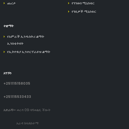
ጨረታ
የገንዘብ ሚኒስቴር
የገቢዎች ሚኒስቴር
ተቋማት
የአምራች ኢንዱስትሪ ልማት
ኢንስቲትዩት
የኢትዮጰያ ኢንተርፕራይዝ ልማት
አግኙን
+251115158035
+251115533433
አድራሻ፡-
ወረዳ 09 ባሻወልዴ ችሎት
አራዳ ክፍለከተማ