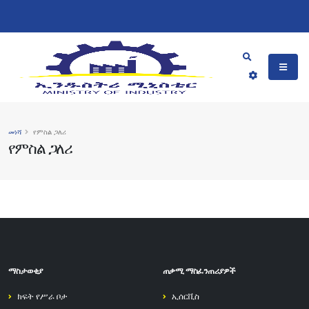
መነሻ
የምስል ጋለሪ
የምስል ጋለሪ
ማስታወቂያ
ጠቃሚ ማስፈንጠሪያዎች
ክፍት የሥራ ቦታ
ኢሰርቪስ