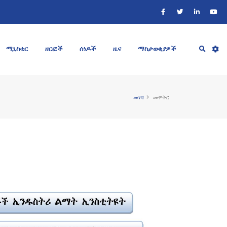
ሚኒስቴር
ዘርፎች
ሰነዶች
ዜና
ማስታወቂያዎች
መነሻ
መዋቅር