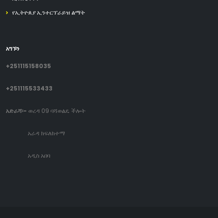
የኢትዮጰያ ኢንተርፕራይዝ ልማት
አግኙን
+251115158035
+251115533433
አድራሻ፡-
ወረዳ 09 ባሻወልዴ ችሎት
አራዳ ክፍለከተማ
አዲስ አበባ