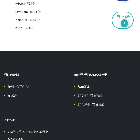
የተጠቃሚነት
የምስክር ወረቀት
ማውረድ
አሠጣጥ መመሪያ
526-2013
ማስታወቂያ
ጠቃሚ ማስፈንጠሪያዎች
ክፍት የሥራ ቦታ
ኢሰርቪስ
ጨረታ
የገንዘብ ሚኒስቴር
የገቢዎች ሚኒስቴር
ተቋማት
የአምራች ኢንዱስትሪ ልማት
ኢንስቲትዩት