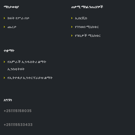
ማስታወቂያ
ጠቃሚ ማስፈንጠሪያዎች
ክፍት የሥራ ቦታ
ኢሰርቪስ
ጨረታ
የገንዘብ ሚኒስቴር
የገቢዎች ሚኒስቴር
ተቋማት
የአምራች ኢንዱስትሪ ልማት
ኢንስቲትዩት
የኢትዮጰያ ኢንተርፕራይዝ ልማት
አግኙን
+251115158035
+251115533433