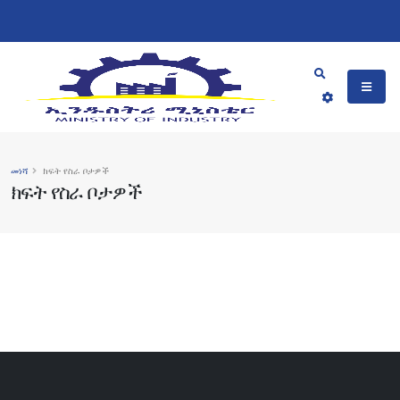
መነሻ
ክፍት የስራ ቦታዎች
ክፍት የስራ ቦታዎች