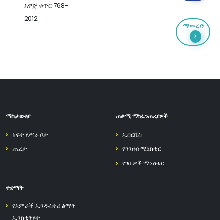
አዋጅ ቁጥር 768-
2012
ማውረድ
ማስታወቂያ
ጠቃሚ ማስፈንጠሪያዎች
ክፍት የሥራ ቦታ
ኢሰርቪስ
ጨረታ
የገንዘብ ሚኒስቴር
የገቢዎች ሚኒስቴር
ተቋማት
የአምራች ኢንዱስትሪ ልማት
ኢንስቲትዩት