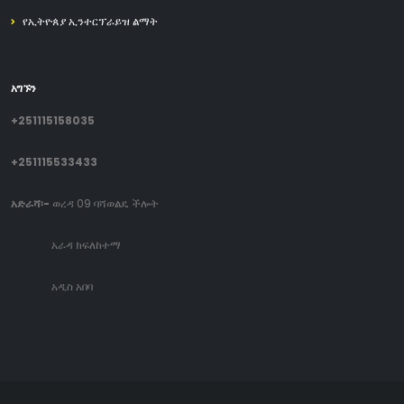
የኢትዮጰያ ኢንተርፕራይዝ ልማት
አግኙን
+251115158035
+251115533433
አድራሻ፡-
ወረዳ 09 ባሻወልዴ ችሎት
አራዳ ክፍለከተማ
አዲስ አበባ