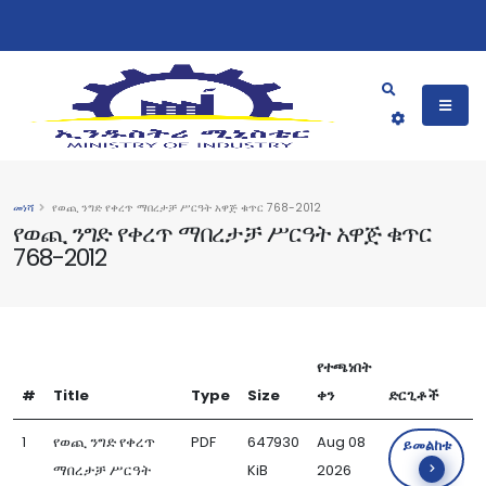
መነሻ
የወጪ ንግድ የቀረጥ ማበረታቻ ሥርዓት አዋጅ ቁጥር 768-2012
የወጪ ንግድ የቀረጥ ማበረታቻ ሥርዓት አዋጅ ቁጥር
768-2012
የተጫነበት
#
Title
Type
Size
ቀን
ድርጊቶች
1
የወጪ ንግድ የቀረጥ
PDF
647930
Aug 08
ይመልከቱ
ማበረታቻ ሥርዓት
KiB
2026